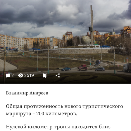
Криминал
Культура
Недвижимость и ЖКХ
Образование
Общество
Погода
Праздники
Происшествия
Спорт
2
3519
Экономика и бизнес
Владимир Андреев
ПРОЕКТЫ
Общая протяженность нового туристического
Блоги
маршрута – 200 километров.
Издания
Медиаперсона
Нулевой километр тропы находится близ