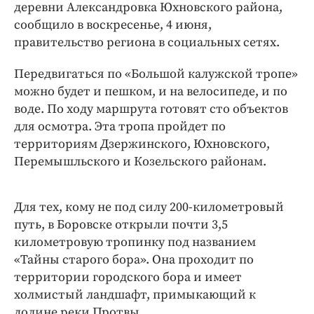
Интересное чтиво
деревни Александровка Юхновского района,
сообщило в воскресенье, 4 июня,
Клиника года
правительство региона в социальных сетях.
Бренд года
Работодатель года
Передвигаться по «Большой калужской тропе»
можно будет и пешком, и на велосипеде, и по
воде. По ходу маршрута готовят сто объектов
для осмотра. Эта тропа пройдет по
территориям Дзержинского, Юхновского,
Перемышльского и Козельского районам.
Для тех, кому не под силу 200-километровый
путь, в Боровске открыли почти 3,5
километровую тропинку под названием
«Тайны старого бора». Она проходит по
территории городского бора и имеет
холмистый ландшафт, примыкающий к
долине реки Протвы.