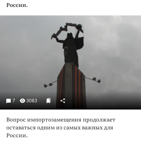
Криминал
России.
Культура
Недвижимость и ЖКХ
Образование
Общество
Погода
Праздники
Происшествия
Спорт
Экономика и бизнес
7
3083
ПРОЕКТЫ
Блоги
Вопрос импортозамещения продолжает
Издания
оставаться одним из самых важных для
Медиаперсона
России.