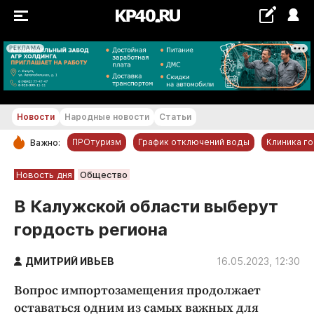
РЕКЛАМА
+21...+22 °С
Новости
Народные новости
Статьи
ПРОтуризм
График отключений воды
Клиника г
Важно:
РУБРИКИ
Новость дня
Общество
Обнинск
В Калужской области выберут
Новости компаний
гордость региона
Статьи
Народные новости
ДМИТРИЙ ИВЬЕВ
16.05.2023, 12:30
Авто и транспорт
Вопрос импортозамещения продолжает
Благоустройство
оставаться одним из самых важных для