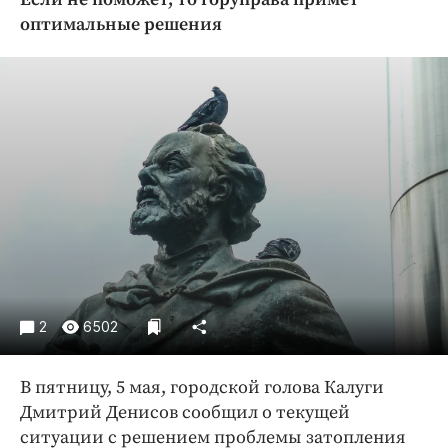
Криминал
оптимальные решения
Культура
Недвижимость и ЖКХ
Образование
Общество
Погода
Праздники
Происшествия
Спорт
Экономика и бизнес
ПРОЕКТЫ
2
6502
Блоги
В пятницу, 5 мая, городской голова Калуги
Издания
Дмитрий Денисов сообщил о текущей
Медиаперсона
ситуации с решением проблемы затопления