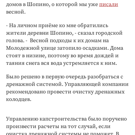
Интересное чтиво
домов в Шопино, о которой мы уже
писали
Клиника года
весной.
Бренд года
- На личном приёме ко мне обратились
Работодатель года
жители деревни Шопино, - сказал городской
голова. - Весной подходы к их домам на
Молодежной улице затопило осадками. Дома
стоят в низине, поэтому во время дождей и
таяния снега вся вода устремляется к ним.
Было решено в первую очередь разобраться с
дренажной системой. Управляющей компании
рекомендовано провести очистку дренажных
колодцев.
Управлению капстроительства было поручено
произвести расчеты на тот случай, если
очистка дренажной системы не поможет. В