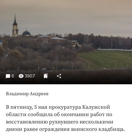
Криминал
Культура
Недвижимость и ЖКХ
Образование
Общество
Погода
Праздники
Происшествия
Спорт
6
3907
Экономика и бизнес
Владимир Андреев
ПРОЕКТЫ
В пятницу, 5 мая прокуратура Калужской
Блоги
области сообщила об окончании работ по
Издания
восстановлению рухнувшего несколькими
Медиаперсона
днями ранее ограждения воинского кладбища.