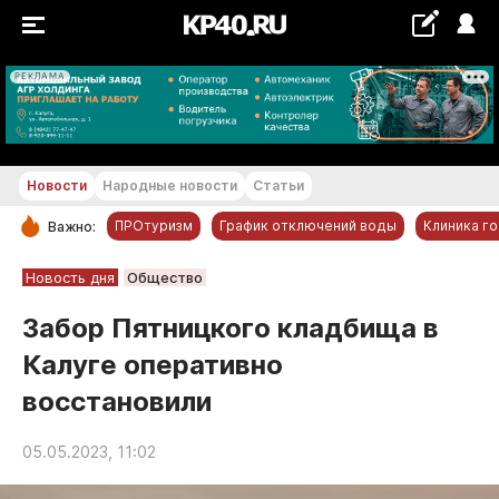
РЕКЛАМА
+24...+25 °С
Новости
Народные новости
Статьи
ПРОтуризм
График отключений воды
Клиника г
Важно:
РУБРИКИ
Новость дня
Общество
Обнинск
Забор Пятницкого кладбища в
Новости компаний
Калуге оперативно
Статьи
восстановили
Народные новости
Авто и транспорт
05.05.2023, 11:02
Благоустройство