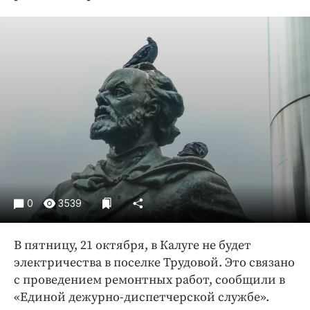
Криминал
Культура
Недвижимость и ЖКХ
Образование
Общество
Погода
Праздники
Происшествия
Спорт
Экономика и бизнес
0
3539
ПРОЕКТЫ
В пятницу, 21 октября, в Калуге не будет
Блоги
электричества в поселке Трудовой. Это связано
Издания
с проведением ремонтных работ, сообщили в
Медиаперсона
«Единой дежурно-диспетчерской службе».