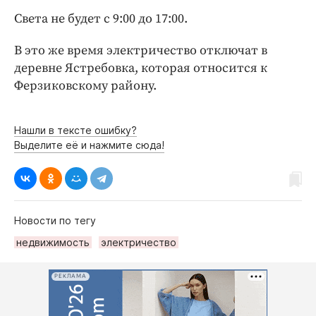
Интересное чтиво
Света не будет с 9:00 до 17:00.
Клиника года
Бренд года
В это же время электричество отключат в
деревне Ястребовка, которая относится к
Работодатель года
Ферзиковскому району.
Нашли в тексте ошибку?
Выделите её и нажмите сюда!
Новости по тегу
недвижимость
электричество
РЕКЛАМА