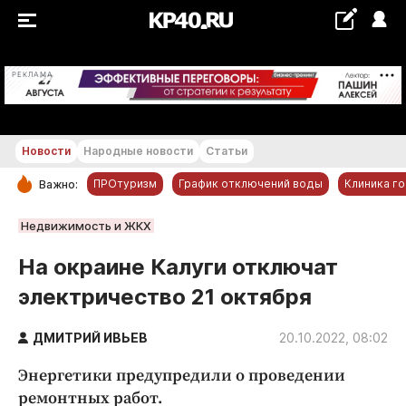
+18...+19 °С
РЕКЛАМА
Новости
Народные новости
Статьи
ПРОтуризм
График отключений воды
Клиника г
Важно:
РУБРИКИ
Недвижимость и ЖКХ
Обнинск
На окраине Калуги отключат
Новости компаний
электричество 21 октября
Статьи
Народные новости
ДМИТРИЙ ИВЬЕВ
20.10.2022, 08:02
Авто и транспорт
Энергетики предупредили о проведении
Благоустройство
ремонтных работ.