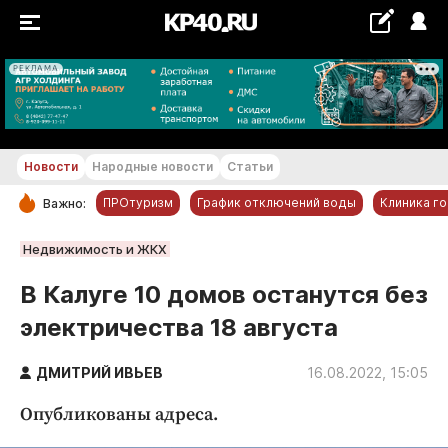
РЕКЛАМА
+25...+26 °С
Новости
Народные новости
Статьи
ПРОтуризм
График отключений воды
Клиника г
Важно:
РУБРИКИ
Недвижимость и ЖКХ
Обнинск
В Калуге 10 домов останутся без
Новости компаний
электричества 18 августа
Статьи
Народные новости
ДМИТРИЙ ИВЬЕВ
16.08.2022, 15:05
Авто и транспорт
Опубликованы адреса.
Благоустройство