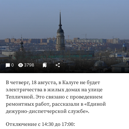
Криминал
Культура
Недвижимость и ЖКХ
Образование
Общество
Погода
Праздники
Происшествия
0
3798
Спорт
Экономика и бизнес
В четверг, 18 августа, в Калуге не будет
электричества в жилых домах на улице
ПРОЕКТЫ
Тепличной. Это связано с проведением
ремонтных работ, рассказали в «Единой
Блоги
дежурно-диспетчерской службе».
Издания
Медиаперсона
Отключение с 14:30 до 17:00: