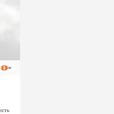
ОК
есть