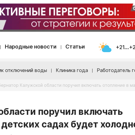
Народные новости
Статьи
+21...+
ик отключений воды
Клиника года
Работодатель г
бернатор Калужской области поручил включать отопление в ма
области поручил включать
в детских садах будет холодн