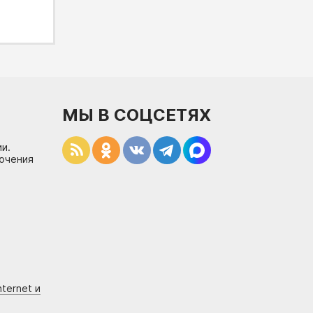
МЫ В СОЦСЕТЯХ
и.
лючения
ternet и