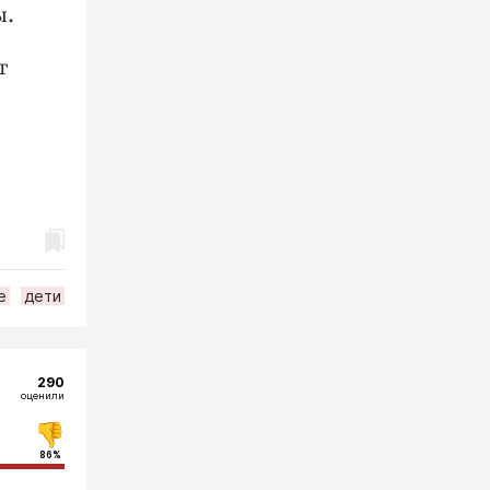
ы.
т
е
дети
290
оценили
86%