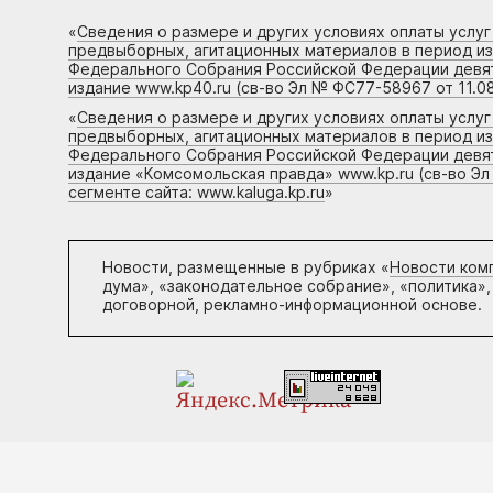
«
Сведения о размере и других условиях оплаты услу
предвыборных, агитационных материалов в период и
Федерального Собрания Российской Федерации девято
издание www.kp40.ru (св-во Эл № ФС77-58967 от 11.08
«
Сведения о размере и других условиях оплаты услу
предвыборных, агитационных материалов в период и
Федерального Собрания Российской Федерации девято
издание «Комсомольская правда» www.kp.ru (св-во Эл
сегменте сайта: www.kaluga.kp.ru
»
Новости, размещенные в рубриках «
Новости ком
дума», «законодательное собрание», «политика»,
договорной, рекламно-информационной основе.