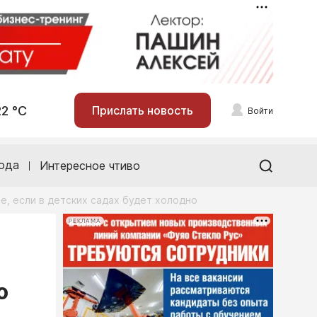
22 °С
Прислать новость
Войти
ода
Интересное чтиво
е, если в детских садах будет холодно
РЕКЛАМА
о