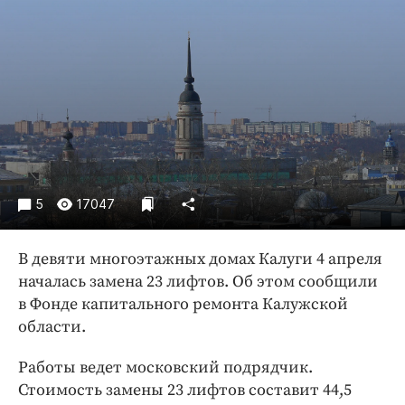
Криминал
Культура
Недвижимость и ЖКХ
Образование
Общество
Погода
Праздники
Происшествия
5
17047
Спорт
Экономика и бизнес
В девяти многоэтажных домах Калуги 4 апреля
началась замена 23 лифтов. Об этом сообщили
ПРОЕКТЫ
в Фонде капитального ремонта Калужской
области.
Блоги
Издания
Работы ведет московский подрядчик.
Медиаперсона
Стоимость замены 23 лифтов составит 44,5