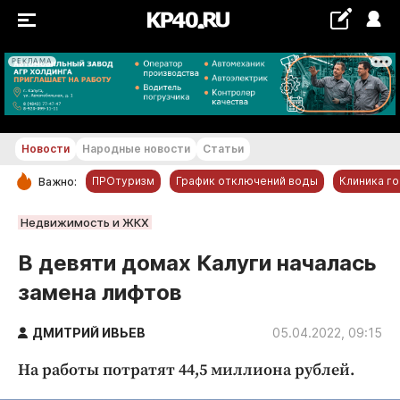
РЕКЛАМА
+20...+21 °С
Новости
Народные новости
Статьи
ПРОтуризм
График отключений воды
Клиника г
Важно:
РУБРИКИ
Недвижимость и ЖКХ
Обнинск
В девяти домах Калуги началась
Новости компаний
замена лифтов
Статьи
Народные новости
ДМИТРИЙ ИВЬЕВ
05.04.2022, 09:15
Авто и транспорт
На работы потратят 44,5 миллиона рублей.
Благоустройство