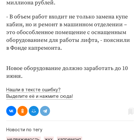
Интересное чтиво
миллиона рублей.
Клиника года
- В объем работ входит не только замена купе
Бренд года
кабин, но и ремонт в машинном отделении –
Работодатель года
это обособленное помещение с оснащенным
оборудованием для работы лифта, - пояснили
в Фонде капремонта.
Новое оборудование должно заработать до 10
июня.
Нашли в тексте ошибку?
Выделите её и нажмите сюда!
Новости по тегу
недвижимость
жкх
капремонт