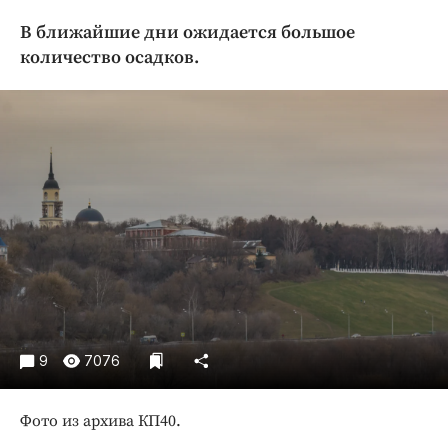
Криминал
В ближайшие дни ожидается большое
Культура
количество осадков.
Недвижимость и ЖКХ
Образование
Общество
Погода
Праздники
Происшествия
Спорт
Экономика и бизнес
ПРОЕКТЫ
9
7076
Блоги
Издания
Фото из архива КП40.
Медиаперсона