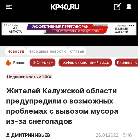
+22...+23 °С
РЕКЛАМА
Новости
Народные новости
Статьи
ПРОтуризм
График отключений воды
Клиника г
Важно:
РУБРИКИ
Недвижимость и ЖКХ
Обнинск
Жителей Калужской области
Новости компаний
предупредили о возможных
Статьи
проблемах с вывозом мусора
Народные новости
из-за снегопадов
Авто и транспорт
Благоустройство
ДМИТРИЙ ИВЬЕВ
28.01.2022, 15:16