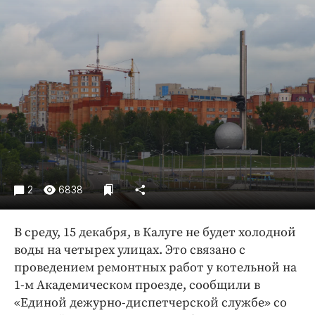
Криминал
Культура
Недвижимость и ЖКХ
Образование
Общество
Погода
Праздники
Происшествия
Спорт
2
6838
Экономика и бизнес
ПРОЕКТЫ
В среду, 15 декабря, в Калуге не будет холодной
воды на четырех улицах. Это связано с
Блоги
проведением ремонтных работ у котельной на
Издания
1-м Академическом проезде, сообщили в
Медиаперсона
«Единой дежурно-диспетчерской службе» со