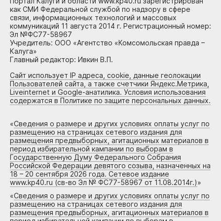
Портал Калуги и области www.kp40.ru зарегистрирован
как СМИ Федеральной службой по надзору в сфере
связи, информационных технологий и массовых
коммуникаций 11 августа 2014 г. Регистрационный номер:
Эл №ФС77-58967
Учредитель: ООО «Агентство «Комсомольская правда –
Калуга»
Главный редактор: Ивкин В.П.
Сайт использует IP адреса, cookie, данные геолокации
Пользователей сайта, а также счетчики Яндекс.Метрика,
Liveinternet и Google-анатилика. Условия использования
содержатся в Политике по защите персональных данных.
«
Сведения о размере и других условиях оплаты услуг по
размещению на страницах сетевого издания для
размещения предвыборных, агитационных материалов в
период избирательной кампании по выборам в
Государственную Думу Федерального Собрания
Российской Федерации девятого созыва, назначенных на
18 – 20 сентября 2026 года. Сетевое издание
www.kp40.ru (св-во Эл № ФС77-58967 от 11.08.2014г.)
»
«
Сведения о размере и других условиях оплаты услуг по
размещению на страницах сетевого издания для
размещения предвыборных, агитационных материалов в
период избирательной кампании по выборам в