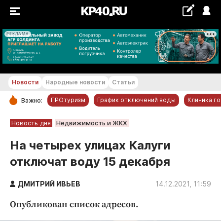
РЕКЛАМА
+18...+19 °С
Новости
Народные новости
Статьи
ПРОтуризм
График отключений воды
Клиника г
Важно:
РУБРИКИ
Новость дня
Недвижимость и ЖКХ
Обнинск
На четырех улицах Калуги
Новости компаний
отключат воду 15 декабря
Статьи
Народные новости
ДМИТРИЙ ИВЬЕВ
14.12.2021, 11:59
Авто и транспорт
Опубликован список адресов.
Благоустройство