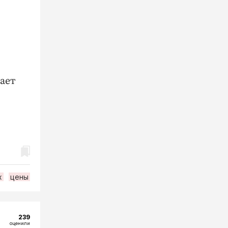
вает
х
цены
239
оценили