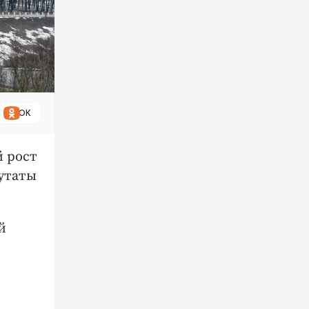
ОК
й рост
путаты
й