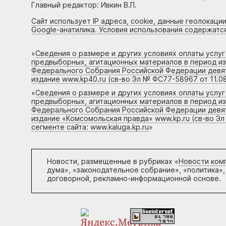
Главный редактор: Ивкин В.П.
Сайт использует IP адреса, cookie, данные геолокации
Google-анатилика. Условия использования содержатс
«
Сведения о размере и других условиях оплаты услу
предвыборных, агитационных материалов в период и
Федерального Собрания Российской Федерации девято
издание www.kp40.ru (св-во Эл № ФС77-58967 от 11.08
«
Сведения о размере и других условиях оплаты услу
предвыборных, агитационных материалов в период и
Федерального Собрания Российской Федерации девято
издание «Комсомольская правда» www.kp.ru (св-во Эл
сегменте сайта: www.kaluga.kp.ru
»
Новости, размещенные в рубриках «
Новости ком
дума», «законодательное собрание», «политика»,
договорной, рекламно-информационной основе.