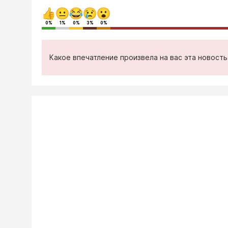
0%
1%
0%
3%
0%
Какое впечатление произвела на вас эта новост