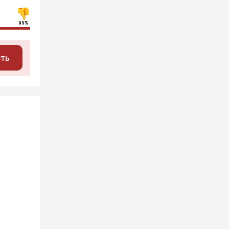
95%
сть