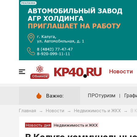
РЕКЛАМА
Новости
Обнинск
ПРОтуризм
Граф
Важно:
Главная
Новости
Недвижимость и ЖКХ
В 
→
→
→
Новость дня
Недвижимость и ЖКХ