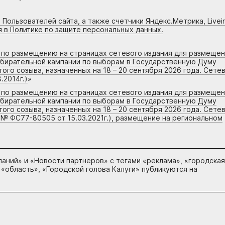
 Пользователей сайта, а также счетчики Яндекс.Метрика, Livein
я в Политике по защите персональных данных.
г по размещению на страницах сетевого издания для размеще
збирательной кампании по выборам в Государственную Думу
го созыва, назначенных на 18 – 20 сентября 2026 года. Сете
.2014г.)
»
г по размещению на страницах сетевого издания для размеще
збирательной кампании по выборам в Государственную Думу
го созыва, назначенных на 18 – 20 сентября 2026 года. Сете
 № ФС77-80505 от 15.03.2021г.), размещение на региональном
паний
» и «
Новости партнеров
» с тегами «реклама», «городская
 «область», «Городской голова Калуги» публикуются на