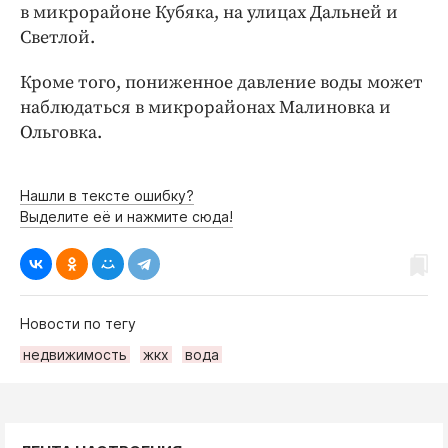
Интересное чтиво
в микрорайоне Кубяка, на улицах Дальней и
Клиника года
Светлой.
Бренд года
Кроме того, пониженное давление воды может
Работодатель года
наблюдаться в микрорайонах Малиновка и
Ольговка.
Нашли в тексте ошибку?
Выделите её и нажмите сюда!
Новости по тегу
недвижимость
жкх
вода