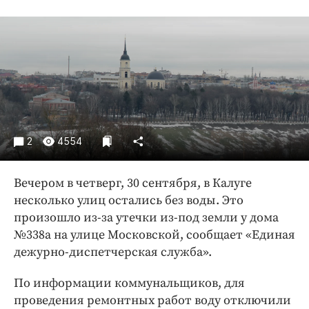
Криминал
Культура
Недвижимость и ЖКХ
Образование
Общество
Погода
Праздники
2
4554
Происшествия
Спорт
Вечером в четверг, 30 сентября, в Калуге
Экономика и бизнес
несколько улиц остались без воды. Это
произошло из-за утечки из-под земли у дома
ПРОЕКТЫ
№338а на улице Московской, сообщает «Единая
Блоги
дежурно-диспетчерская служба».
Издания
По информации коммунальщиков, для
Медиаперсона
проведения ремонтных работ воду отключили