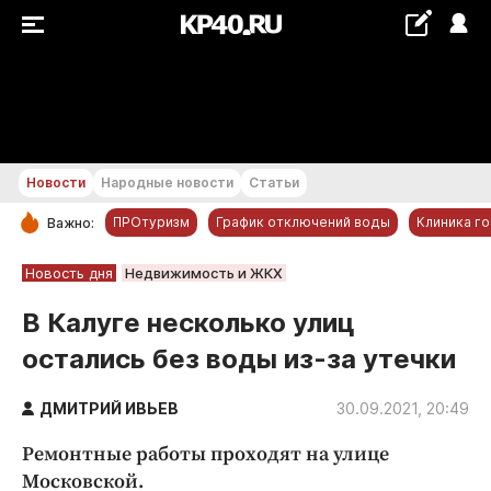
+22...+23 °С
Новости
Народные новости
Статьи
ПРОтуризм
График отключений воды
Клиника г
Важно:
РУБРИКИ
Новость дня
Недвижимость и ЖКХ
Обнинск
В Калуге несколько улиц
Новости компаний
остались без воды из-за утечки
Статьи
Народные новости
ДМИТРИЙ ИВЬЕВ
30.09.2021, 20:49
Авто и транспорт
Ремонтные работы проходят на улице
Благоустройство
Московской.