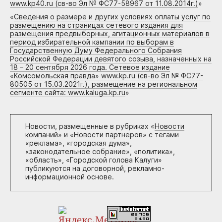
www.kp40.ru (св-во Эл № ФС77-58967 от 11.08.2014г.)
»
«
Сведения о размере и других условиях оплаты услуг по
размещению на страницах сетевого издания для
размещения предвыборных, агитационных материалов в
период избирательной кампании по выборам в
Государственную Думу Федерального Собрания
Российской Федерации девятого созыва, назначенных на
18 – 20 сентября 2026 года. Сетевое издание
«Комсомольская правда» www.kp.ru (св-во Эл № ФС77-
80505 от 15.03.2021г.), размещение на региональном
сегменте сайта: www.kaluga.kp.ru
»
Новости, размещенные в рубриках «
Новости
компаний
» и «
Новости партнеров
» с тегами
«реклама», «городская дума»,
«законодательное собрание», «политика»,
«область», «Городской голова Калуги»
публикуются на договорной, рекламно-
информационной основе.