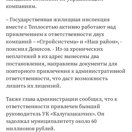
Интересное чтиво
компаниям.
Клиника года
Бренд года
– Государственная жилищная инспекция
вместе с Теплосетью активно работают над
Работодатель года
привлечением к ответственности двух
компаний – «Стройсистема» и «Наш район», -
пояснил Денисов. - Из-за хронических
неплатежей в их адрес вынесены два
постановления, направлены документы для
повторного привлечения к административной
ответственности, что даст возможность
лишить их лицензий.
Также глава администрации сообщил, что к
ответственности привлечен бывший
руководитель УК «Калугазаказчик». Он
задолжал муниципалитету около 60
миллионов рублей.