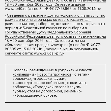
Российской Федерации девятого созыва, назначенных на
18 – 20 сентября 2026 года. Сетевое издание
www.kp40.ru (св-во Эл № ФС77-58967 от 11.08.2014г.)
»
«
Сведения о размере и других условиях оплаты услуг по
размещению на страницах сетевого издания для
размещения предвыборных, агитационных материалов в
период избирательной кампании по выборам в
Государственную Думу Федерального Собрания
Российской Федерации девятого созыва, назначенных на
18 – 20 сентября 2026 года. Сетевое издание
«Комсомольская правда» www.kp.ru (св-во Эл № ФС77-
80505 от 15.03.2021г.), размещение на региональном
сегменте сайта: www.kaluga.kp.ru
»
Новости, размещенные в рубриках «
Новости
компаний
» и «
Новости партнеров
» с тегами
«реклама», «городская дума»,
«законодательное собрание», «политика»,
«область», «Городской голова Калуги»
публикуются на договорной, рекламно-
информационной основе.