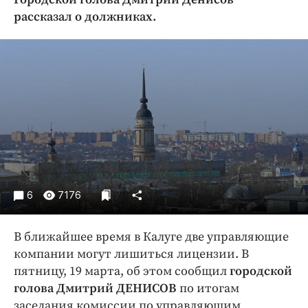
Криминал
рассказал о должниках.
Культура
Недвижимость и ЖКХ
Образование
Общество
Погода
Праздники
Происшествия
Спорт
Экономика и бизнес
6
7176
ПРОЕКТЫ
В ближайшее время в Калуге две управляющие
Блоги
компании могут лишиться лицензии. В
Издания
пятницу, 19 марта, об этом сообщил
городской
голова Дмитрий ДЕНИСОВ
по итогам
Медиаперсона
заседания комиссии по управляющим