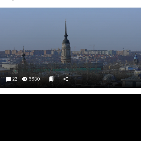
Криминал
Культура
Недвижимость и ЖКХ
Образование
Общество
Погода
Праздники
Происшествия
22
6680
Спорт
Экономика и бизнес
ПРОЕКТЫ
Блоги
Издания
Медиаперсона