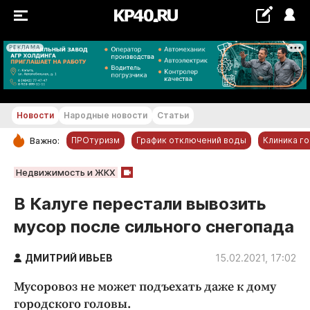
РЕКЛАМА
+22...+23 °С
Новости
Народные новости
Статьи
ПРОтуризм
График отключений воды
Клиника г
Важно:
РУБРИКИ
Недвижимость и ЖКХ
Обнинск
В Калуге перестали вывозить
Новости компаний
мусор после сильного снегопада
Статьи
Народные новости
ДМИТРИЙ ИВЬЕВ
15.02.2021, 17:02
Авто и транспорт
Мусоровоз не может подъехать даже к дому
Благоустройство
городского головы.