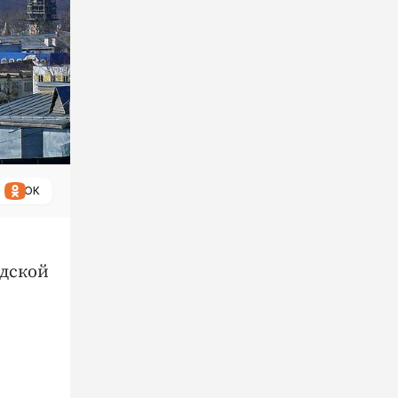
ОК
одской