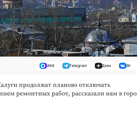
MAX
Telegram
Дзен
ВК
 Калуги продолжат планово отключать
ением ремонтных работ, рассказали нам в гор