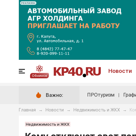
РЕКЛАМА
Новости
Обнинск
ПРОтуризм
Граф
Важно:
Главная
Новости
Недвижимость и ЖКХ
Ко
→
→
→
Недвижимость и ЖКХ