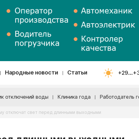
Народные новости
Статьи
+29...+
ик отключений воды
Клиника года
Работодатель г
му отключат свет перед длинными выходными