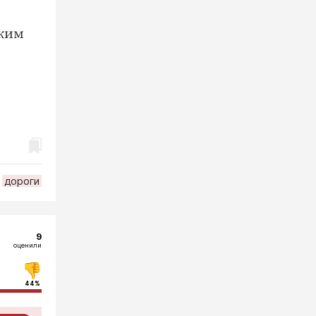
ским
дороги
9
оценили
44%