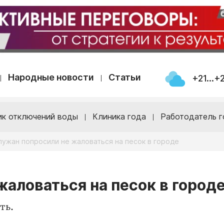
Народные новости
Статьи
+21...+
ик отключений воды
Клиника года
Работодатель г
лужан попросили не жаловаться на песок в городе
жаловаться на песок в город
ть.