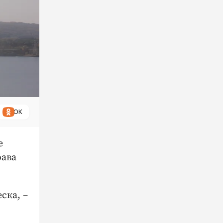
ОК
е
рава
ска, –