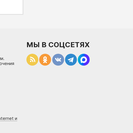
МЫ В СОЦСЕТЯХ
и.
лючения
ternet и