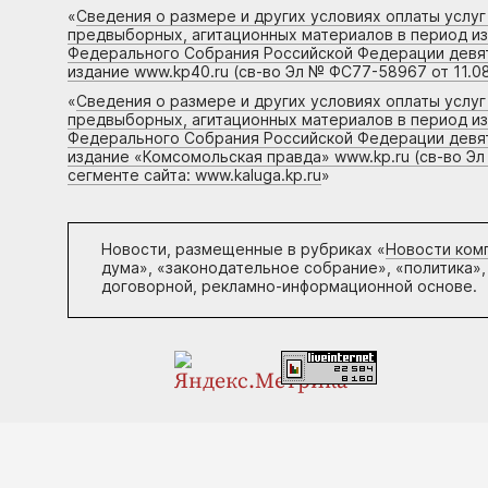
«
Сведения о размере и других условиях оплаты услу
предвыборных, агитационных материалов в период и
Федерального Собрания Российской Федерации девято
издание www.kp40.ru (св-во Эл № ФС77-58967 от 11.08
«
Сведения о размере и других условиях оплаты услу
предвыборных, агитационных материалов в период и
Федерального Собрания Российской Федерации девято
издание «Комсомольская правда» www.kp.ru (св-во Эл
сегменте сайта: www.kaluga.kp.ru
»
Новости, размещенные в рубриках «
Новости ком
дума», «законодательное собрание», «политика»,
договорной, рекламно-информационной основе.