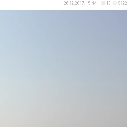
26.12.2017, 15:44
13
9122