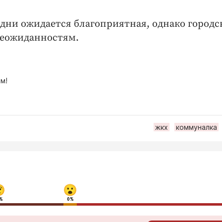
е дни ожидается благоприятная, однако город
неожиданностям.
м!
жкх
коммуналка
%
0%