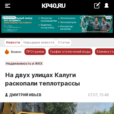
РЕКЛАМА
+11...+12 °С
Новости
Народные новости
Статьи
ПРОтуризм
График отключений воды
Клиника г
Важно:
РУБРИКИ
Недвижимость и ЖКХ
Обнинск
На двух улицах Калуги
Новости компаний
раскопали теплотрассы
Статьи
Народные новости
ДМИТРИЙ ИВЬЕВ
07.07, 15:48
Авто и транспорт
Благоустройство