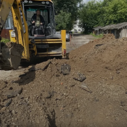
Криминал
Культура
Недвижимость и ЖКХ
Образование
Общество
Погода
Праздники
Происшествия
Спорт
Экономика и бизнес
ПРОЕКТЫ
Блоги
Издания
Медиаперсона