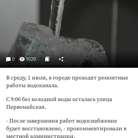
Криминал
Культура
Недвижимость и ЖКХ
Образование
Общество
Погода
0
1020
Праздники
Происшествия
В среду, 1 июля, в городе проходят ремонтные
Спорт
работы водоканала.
Экономика и бизнес
С 9:00 без холодной воды осталась улица
ПРОЕКТЫ
Первомайская.
Блоги
- После завершения работ водоснабжение
Издания
будет восстановлено, - прокомментировали в
Медиаперсона
местной администрации.