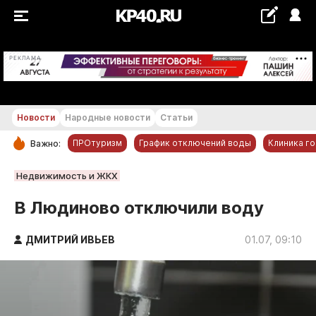
+19...+20 °С
РЕКЛАМА
Новости
Народные новости
Статьи
ПРОтуризм
График отключений воды
Клиника г
Важно:
РУБРИКИ
Недвижимость и ЖКХ
Обнинск
В Людиново отключили воду
Новости компаний
ДМИТРИЙ ИВЬЕВ
Статьи
01.07, 09:10
Народные новости
Авто и транспорт
Благоустройство