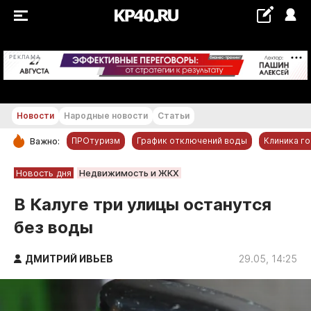
+23...+24 °С
РЕКЛАМА
Новости
Народные новости
Статьи
ПРОтуризм
График отключений воды
Клиника г
Важно:
РУБРИКИ
Новость дня
Недвижимость и ЖКХ
Обнинск
В Калуге три улицы останутся
Новости компаний
без воды
Статьи
Народные новости
ДМИТРИЙ ИВЬЕВ
29.05, 14:25
Авто и транспорт
Благоустройство