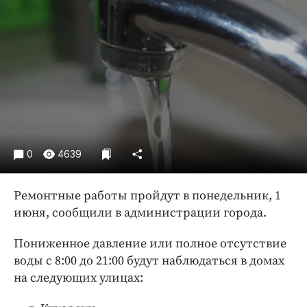
Криминал
Культура
Недвижимость и ЖКХ
Образование
Общество
Погода
Праздники
Происшествия
0
4639
Спорт
Экономика и бизнес
Ремонтные работы пройдут в понедельник, 1
июня, сообщили в администрации города.
ПРОЕКТЫ
Пониженное давление или полное отсутствие
Блоги
воды с 8:00 до 21:00 будут наблюдаться в домах
Издания
на следующих улицах:
Медиаперсона