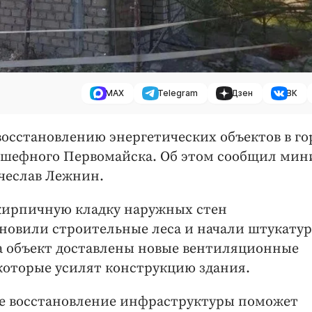
MAX
Telegram
Дзен
ВК
осстановлению энергетических объектов в го
одшефного Первомайска. Об этом сообщил мин
чеслав Лежнин.
кирпичную кладку наружных стен
новили строительные леса и начали штукату
а объект доставлены новые вентиляционные
 которые усилят конструкцию здания.
ое восстановление инфраструктуры поможет