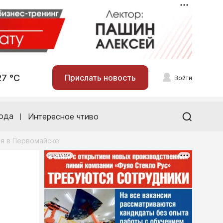
27 °С
Прислать новость
Войти
ода
Интересное чтиво
я в Первомайске
РЕКЛАМА