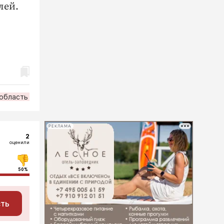
лей.
 область
РЕКЛАМА
2
оценили
50%
сть