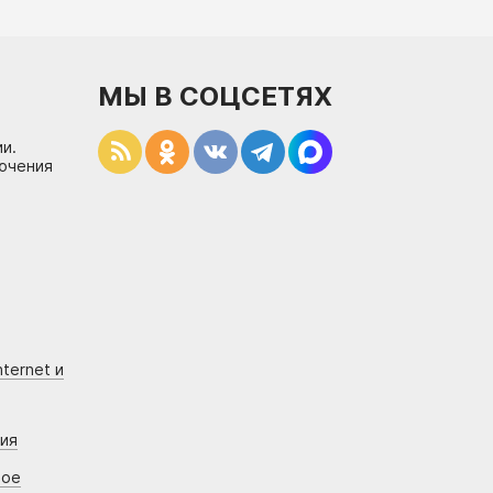
МЫ В СОЦСЕТЯХ
и.
лючения
ternet и
ния
вое