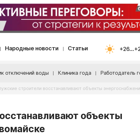
Народные новости
Статьи
+26...+
ик отключений воды
Клиника года
Работодатель г
лужские строители восстанавливают объекты энергоснабжени
восстанавливают объекты
рвомайске