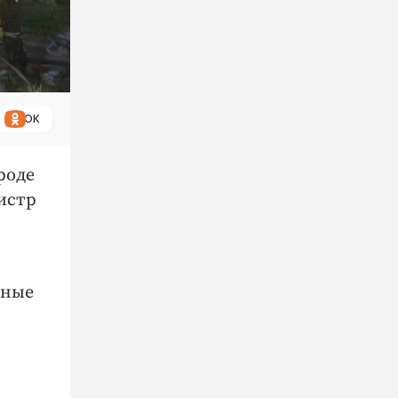
ОК
роде
истр
рные