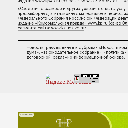
издание www.kp40.ru (св-во Эл № ФС77-58967 от 11.08
«
Сведения о размере и других условиях оплаты услу
предвыборных, агитационных материалов в период и
Федерального Собрания Российской Федерации девято
издание «Комсомольская правда» www.kp.ru (св-во Эл
сегменте сайта: www.kaluga.kp.ru
»
Новости, размещенные в рубриках «
Новости ком
дума», «законодательное собрание», «политика»,
договорной, рекламно-информационной основе.
РЕКЛАМА