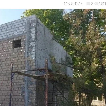
14.05, 11:17
0
1611