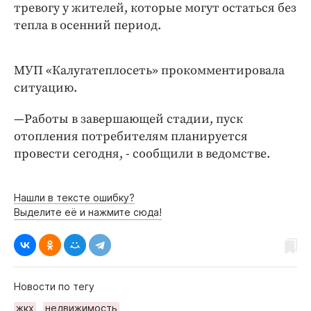
Интересное чтиво
тревогу у жителей, которые могут остаться без
тепла в осенний период.
Клиника года
Бренд года
Работодатель года
МУП «Калугатеплосеть» прокомментировала
ситуацию.
—Работы в завершающей стадии, пуск
отопления потребителям планируется
провести сегодня, - сообщили в ведомстве.
Нашли в тексте ошибку?
Выделите её и нажмите сюда!
Новости по тегу
жкх
недвижимость