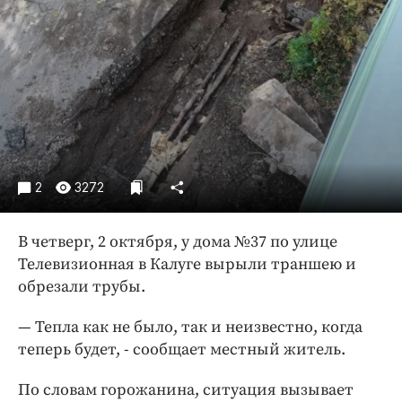
Криминал
Культура
Недвижимость и ЖКХ
Образование
Общество
Погода
Праздники
2
3272
Происшествия
Спорт
В четверг, 2 октября, у дома №37 по улице
Экономика и бизнес
Телевизионная в Калуге вырыли траншею и
обрезали трубы.
ПРОЕКТЫ
— Тепла как не было, так и неизвестно, когда
Блоги
теперь будет, - сообщает местный житель.
Издания
Медиаперсона
По словам горожанина, ситуация вызывает