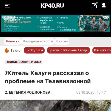
РЕКЛАМА
+12...+13 °С
Новости
Народные новости
Статьи
ПРОтуризм
График отключений воды
Клиника г
Важно:
РУБРИКИ
Недвижимость и ЖКХ
Обнинск
Житель Калуги рассказал о
Новости компаний
проблеме на Телевизионной
Статьи
Народные новости
ЕВГЕНИЯ РОДИОНОВА
03.10.2025, 15:47
Авто и транспорт
Благоустройство