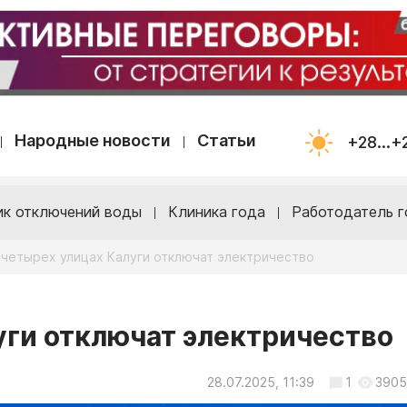
Народные новости
Статьи
+28...+
ик отключений воды
Клиника года
Работодатель г
 четырех улицах Калуги отключат электричество
уги отключат электричество
28.07.2025, 11:39
1
3905