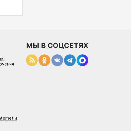
МЫ В СОЦСЕТЯХ
и.
лючения
ternet и