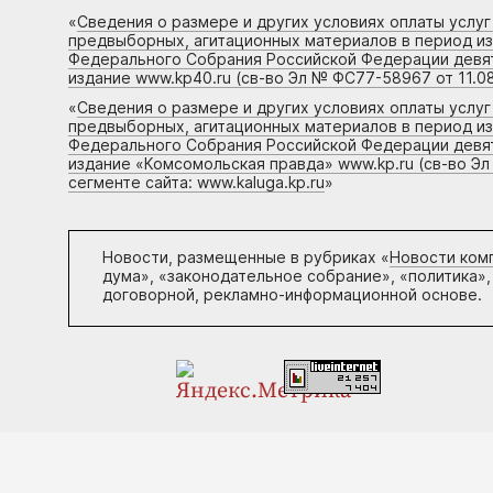
«
Сведения о размере и других условиях оплаты услу
предвыборных, агитационных материалов в период и
Федерального Собрания Российской Федерации девято
издание www.kp40.ru (св-во Эл № ФС77-58967 от 11.08
«
Сведения о размере и других условиях оплаты услу
предвыборных, агитационных материалов в период и
Федерального Собрания Российской Федерации девято
издание «Комсомольская правда» www.kp.ru (св-во Эл
сегменте сайта: www.kaluga.kp.ru
»
Новости, размещенные в рубриках «
Новости ком
дума», «законодательное собрание», «политика»,
договорной, рекламно-информационной основе.