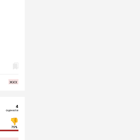
жкх
4
оценили
75%