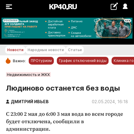
РЕКЛАМА
+21...+22 °С
Новости
Народные новости
Статьи
ПРОтуризм
График отключений воды
Клиника г
Важно:
РУБРИКИ
Недвижимость и ЖКХ
Обнинск
Людиново останется без воды
Новости компаний
ДМИТРИЙ ИВЬЕВ
Статьи
02.05.2024, 16:18
Народные новости
С 23:00 2 мая до 6:00 3 мая вода во всем городе
Авто и транспорт
будет отключена, сообщили в
администрации.
Благоустройство