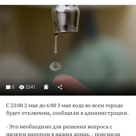
Криминал
Культура
Недвижимость и ЖКХ
Образование
Общество
Погода
Праздники
Происшествия
Спорт
Экономика и бизнес
0
2241
ПРОЕКТЫ
С 23:00 2 мая до 6:00 3 мая вода во всем городе
Блоги
будет отключена, сообщили в администрации.
Издания
- Это необходимо для решения вопроса с
Медиаперсона
низким напором в наших домах, - пояснили