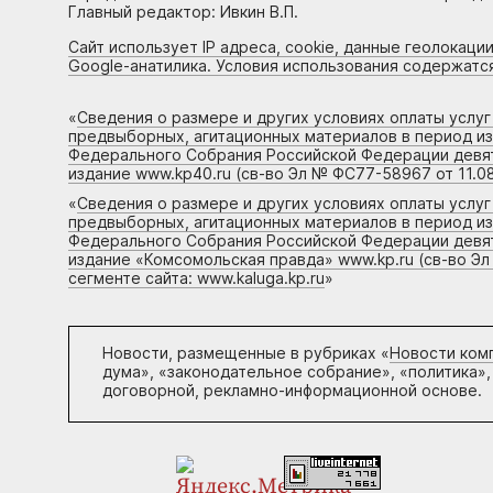
Главный редактор: Ивкин В.П.
Сайт использует IP адреса, cookie, данные геолокации
Google-анатилика. Условия использования содержатс
«
Сведения о размере и других условиях оплаты услу
предвыборных, агитационных материалов в период и
Федерального Собрания Российской Федерации девято
издание www.kp40.ru (св-во Эл № ФС77-58967 от 11.08
«
Сведения о размере и других условиях оплаты услу
предвыборных, агитационных материалов в период и
Федерального Собрания Российской Федерации девято
издание «Комсомольская правда» www.kp.ru (св-во Эл
сегменте сайта: www.kaluga.kp.ru
»
Новости, размещенные в рубриках «
Новости ком
дума», «законодательное собрание», «политика»,
договорной, рекламно-информационной основе.