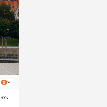
ОК
-го.