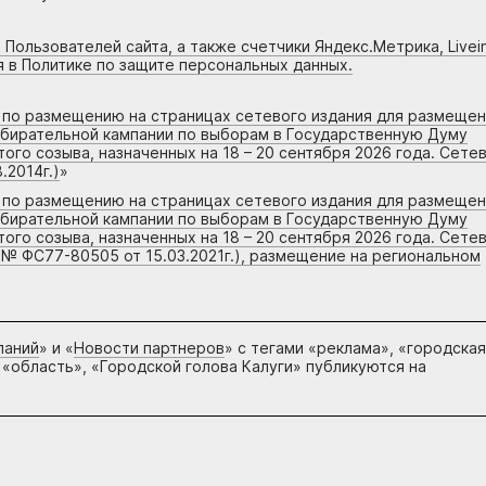
 Пользователей сайта, а также счетчики Яндекс.Метрика, Livein
я в Политике по защите персональных данных.
г по размещению на страницах сетевого издания для размеще
збирательной кампании по выборам в Государственную Думу
го созыва, назначенных на 18 – 20 сентября 2026 года. Сете
.2014г.)
»
г по размещению на страницах сетевого издания для размеще
збирательной кампании по выборам в Государственную Думу
го созыва, назначенных на 18 – 20 сентября 2026 года. Сете
 № ФС77-80505 от 15.03.2021г.), размещение на региональном
паний
» и «
Новости партнеров
» с тегами «реклама», «городская
 «область», «Городской голова Калуги» публикуются на