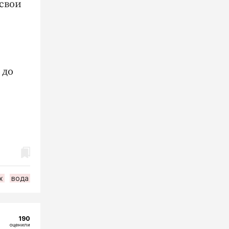
свои
 до
х
вода
190
оценили