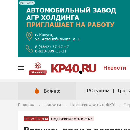
РЕКЛАМА
Новости
Обнинск
ПРОтуризм
Граф
Важно:
Главная
Новости
Недвижимость и ЖКХ
Ве
→
→
→
Новость дня
Недвижимость и ЖКХ