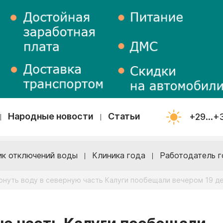
Народные новости
Статьи
+29...+
ик отключений воды
Клиника года
Работодатель г
рнуть воду в северную часть Калуги пообещали вечером 19 д