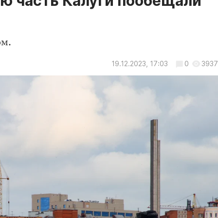
ую часть Калуги пообещали
ом.
19.12.2023, 17:03
0
3937