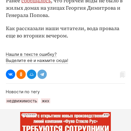
Ранее
сообщалось
, что горячей воды не было в
Интересное чтиво
жилых домах на улицах Георгия Димитрова и
Клиника года
Генерала Попова.
Бренд года
Работодатель года
Как рассказали наши читатели, вода провала
еще во вторник вечером.
Нашли в тексте ошибку?
Выделите её и нажмите сюда!
Новости по тегу
недвижимость
жкх
РЕКЛАМА