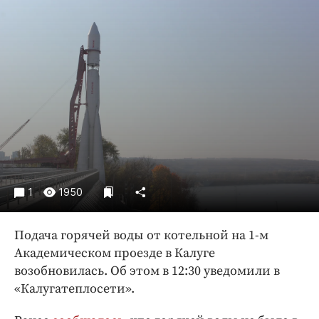
Криминал
Культура
Недвижимость и ЖКХ
Образование
Общество
Погода
Праздники
Происшествия
Спорт
1
1950
Экономика и бизнес
ПРОЕКТЫ
Подача горячей воды от котельной на 1-м
Академическом проезде в Калуге
Блоги
возобновилась. Об этом в 12:30 уведомили в
Издания
«Калугатеплосети».
Медиаперсона