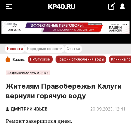
+20...+21 °С
РЕКЛАМА
Новости
Народные новости
Статьи
ПРОтуризм
График отключений воды
Клиника г
Важно:
РУБРИКИ
Недвижимость и ЖКХ
Обнинск
Жителям Правобережья Калуги
Новости компаний
вернули горячую воду
Статьи
Народные новости
ДМИТРИЙ ИВЬЕВ
20.09.2023, 12:41
Авто и транспорт
Ремонт завершился днем.
Благоустройство