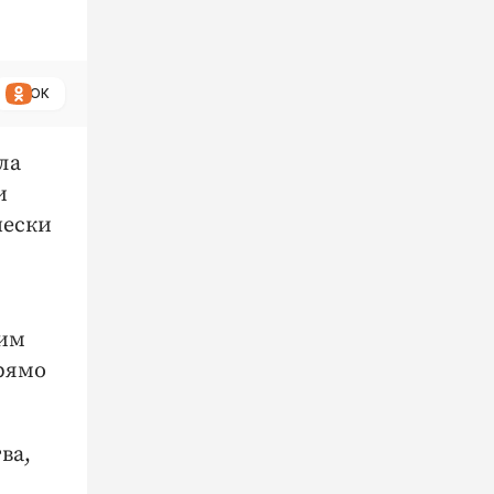
ОК
ла
и
чески
оим
прямо
ва,