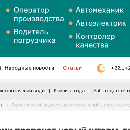
Народные новости
Статьи
+22...+
ик отключений воды
Клиника года
Работодатель г
и
Туристической индустрии пророчат новый шторм, так чт
→