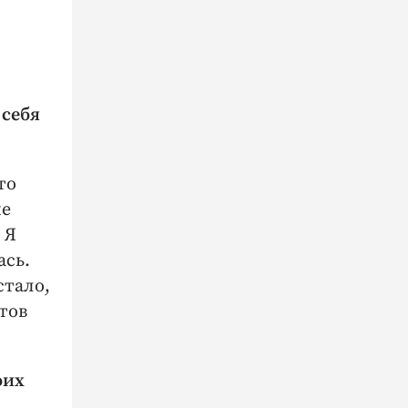
 себя
то
ие
 Я
ась.
стало,
тов
оих