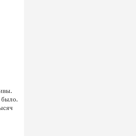
дивы.
 было.
тысяч