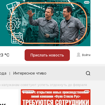
23 °С
Прислать новость
Войти
ода
Интересное чтиво
о калужанам советуют успеть отдохнуть до февраля
РЕКЛАМА