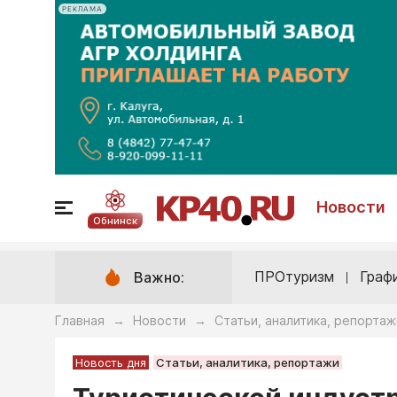
РЕКЛАМА
Новости
Обнинск
ПРОтуризм
Граф
Важно:
Главная
Новости
Статьи, аналитика, репортаж
→
→
Новость дня
Статьи, аналитика, репортажи