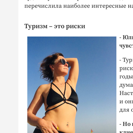
перечислила наиболее интересные н
Туризм – это риски
- Юл
чувс
- Ту
риск
годы
дума
Наст
и он
для 
- Но
клие