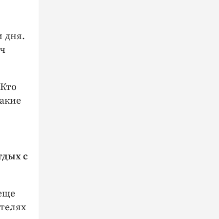
и дня.
яч
 Кто
какие
тдых с
 еще
отелях