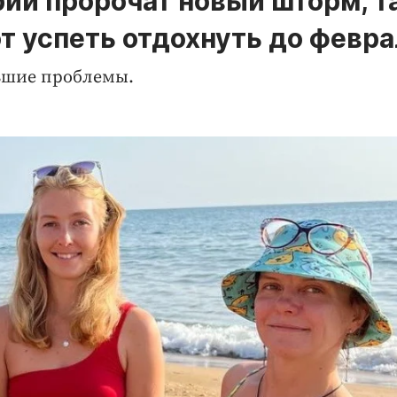
ии пророчат новый шторм, т
т успеть отдохнуть до февра
льшие проблемы.