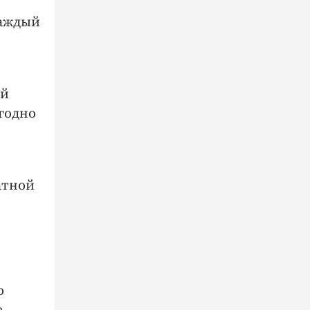
каждый
ий
ыгодно
атной
о