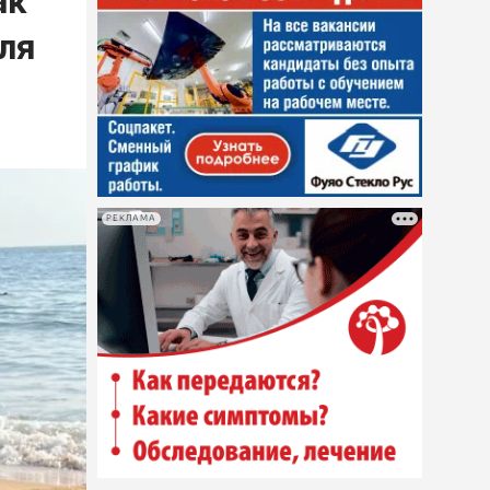
ак
ля
РЕКЛАМА