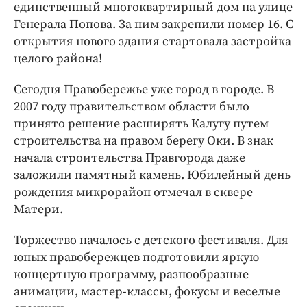
Интересное чтиво
единственный многоквартирный дом на улице
Генерала Попова. За ним закрепили номер 16. С
Клиника года
открытия нового здания стартовала застройка
Бренд года
целого района!
Работодатель года
Сегодня Правобережье уже город в городе. В
2007 году правительством области было
принято решение расширять Калугу путем
строительства на правом берегу Оки. В знак
начала строительства Правгорода даже
заложили памятный камень. Юбилейный день
рождения микрорайон отмечал в сквере
Матери.
Торжество началось с детского фестиваля. Для
юных правобережцев подготовили яркую
концертную программу, разнообразные
анимации, мастер-классы, фокусы и веселые