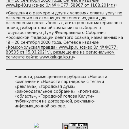
18 – 20 сентября 2026 года. Сетевое издание
www.kp40.ru (св-во Эл № ФС77-58967 от 11.08.2014г.)
»
«
Сведения о размере и других условиях оплаты услуг по
размещению на страницах сетевого издания для
размещения предвыборных, агитационных материалов в
период избирательной кампании по выборам в
Государственную Думу Федерального Собрания
Российской Федерации девятого созыва, назначенных на
18 – 20 сентября 2026 года. Сетевое издание
«Комсомольская правда» www.kp.ru (св-во Эл № ФС77-
80505 от 15.03.2021г.), размещение на региональном
сегменте сайта: www.kaluga.kp.ru
»
Новости, размещенные в рубриках «
Новости
компаний
» и «
Новости партнеров
» с тегами
«реклама», «городская дума»,
«законодательное собрание», «политика»,
«область», «Городской голова Калуги»
публикуются на договорной, рекламно-
информационной основе.