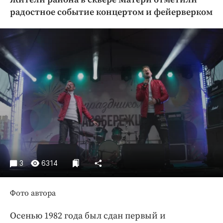
Криминал
радостное событие концертом и фейерверком
Культура
Недвижимость и ЖКХ
Образование
Общество
Погода
Праздники
Происшествия
Спорт
Экономика и бизнес
ПРОЕКТЫ
3
6314
Блоги
Фото автора
Издания
Медиаперсона
Осенью 1982 года был сдан первый и