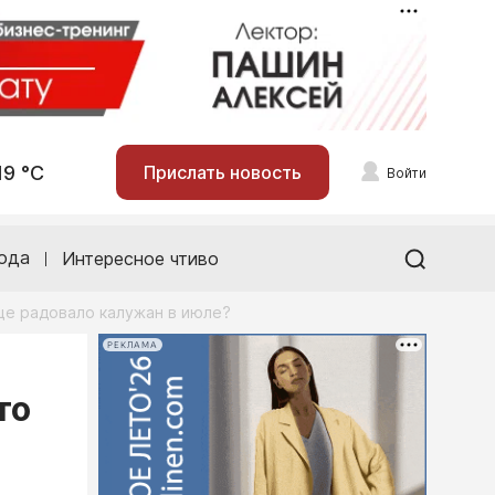
19 °С
Прислать новость
Войти
ода
Интересное чтиво
ще радовало калужан в июле?
РЕКЛАМА
то