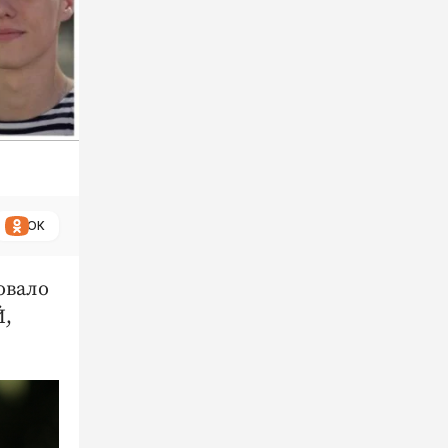
ОК
овало
Й,