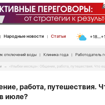
Народные новости
Статьи
+18...+
ик отключений воды
Клиника года
Работодатель г
и
«Улыбки месяца»: Общение, работа, путешествия. Что е
→
ние, работа, путешествия. Ч
в июле?