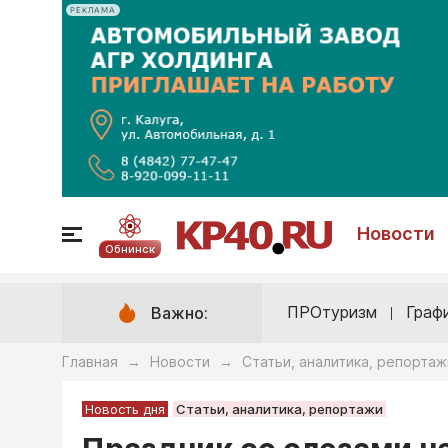
РЕКЛАМА
Новости
Обнинск
ПРОтуризм
Граф
Важно:
Главная
Новости
Статьи, аналитика, репортаж
→
→
Новость дня
Статьи, аналитика, репортажи