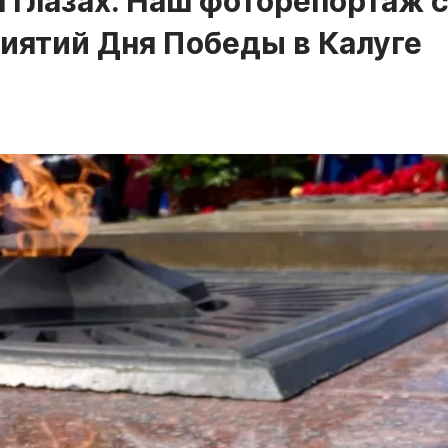
 глазах. Наш фоторепортаж 
иятий Дня Победы в Калуге