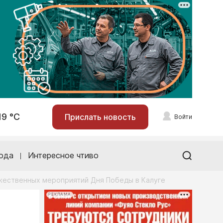
19 °С
Прислать новость
Войти
ода
Интересное чтиво
ржественных мероприятий Дня Победы в Калуге
РЕКЛАМА