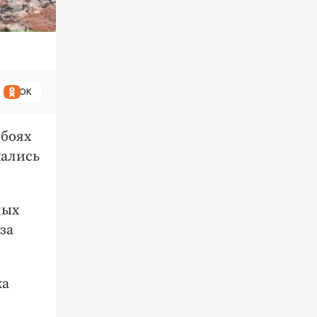
ОК
 боях
жались
ных
за
ка