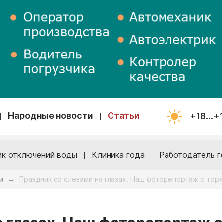
Народные новости
Статьи
+18...+
ик отключений воды
Клиника года
Работодатель г
и
Праздник со слезами на глазах. Наш фоторепортаж с то
→