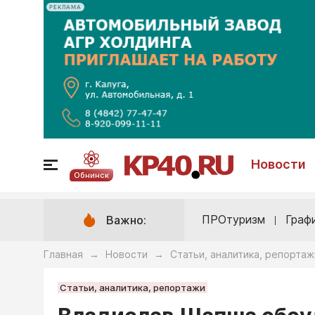
РЕКЛАМА
Новости
Обнинск
ПРОтуризм
Граф
Важно:
Главная
Новости
Статьи, аналитика, репортаж
→
→
Статьи, аналитика, репортажи