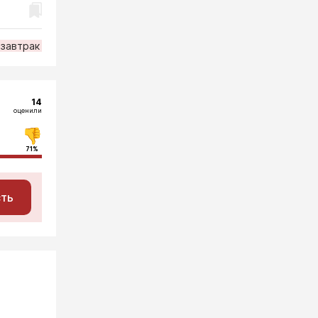
-завтрак
14
оценили
71%
сть