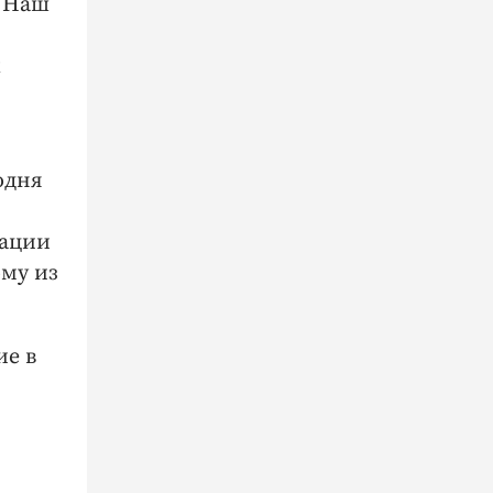
. Наш
х
одня
рации
ому из
ие в