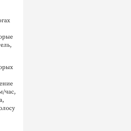
огах
торые
ель,
торых
ление
м/час,
а,
олосу