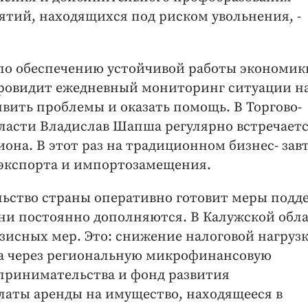
ий, находящихся под риском увольнения, -
 по обеспечению устойчивой работы экономик
провидит ежедневный мониторинг ситуации н
вить проблемы и оказать помощь. В Торгово-
асти Владислав Шапша регулярно встречаетс
она. В этот раз на традиционном бизнес- зав
 экспорта и импортозамещения.
льство страны оперативно готовит меры подд
 Они постоянно дополняются. В Калужской обл
исных мер. Это: снижение налоговой нагрузк
а через региональную микрофинансовую
принимательства и фонд развития
латы аренды на имущество, находящееся в