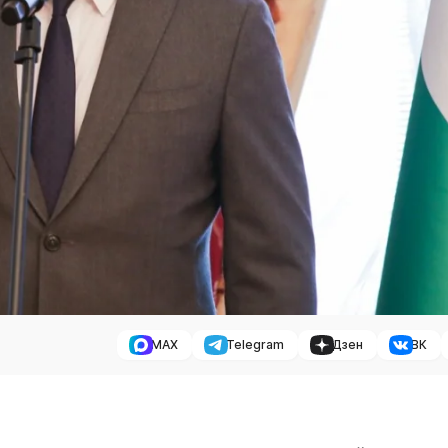
MAX
Telegram
Дзен
ВК