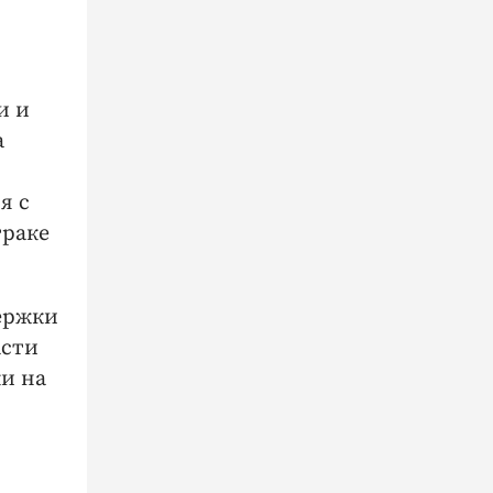
и и
а
я с
траке
ержки
асти
и на