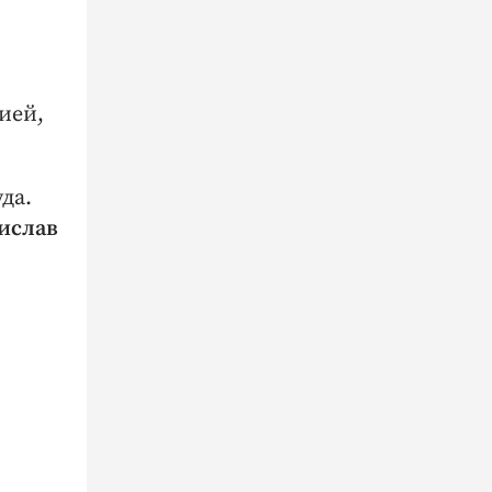
ией,
да.
ислав