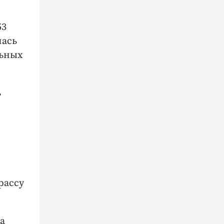
53
лась
льных
ь
рассу
а