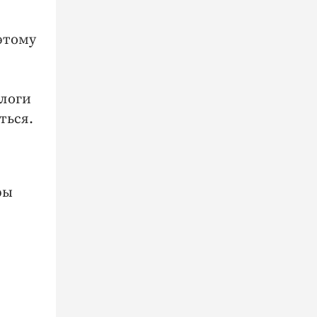
этому
алоги
ться.
ры