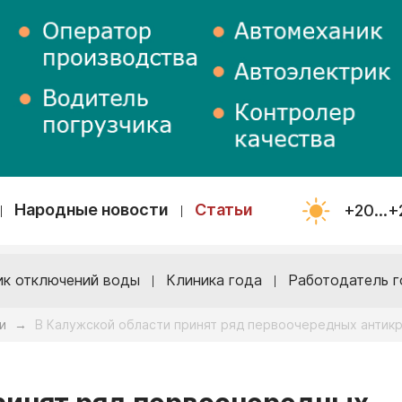
Народные новости
Статьи
+20...+
ик отключений воды
Клиника года
Работодатель г
и
В Калужской области принят ряд первоочередных антик
→