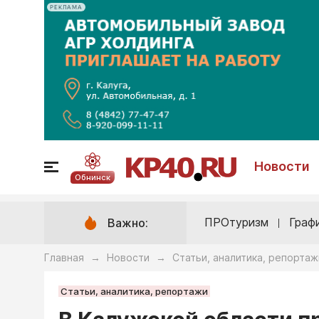
РЕКЛАМА
Новости
Обнинск
ПРОтуризм
Граф
Важно:
Главная
Новости
Статьи, аналитика, репортаж
→
→
Статьи, аналитика, репортажи