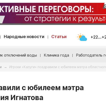
Народные новости
Статьи
+22...+
ик отключений воды
Клиника года
Работодатель г
и
Игроки «Калуги» поздравили с юбилеем мэтра областног
→
авили с юбилеем мэтра
ия Игнатова