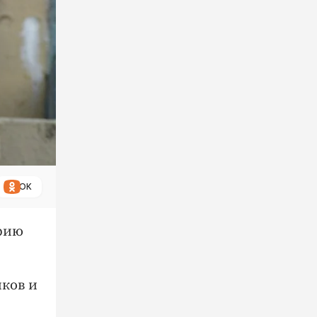
ОК
Юрию
иков и