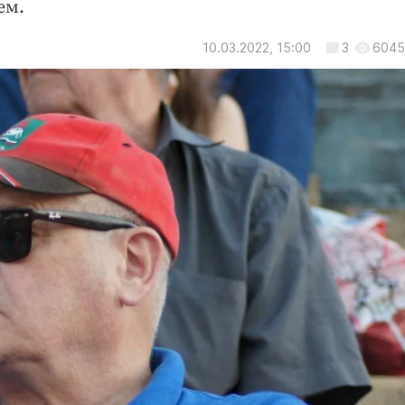
ем.
10.03.2022, 15:00
3
6045