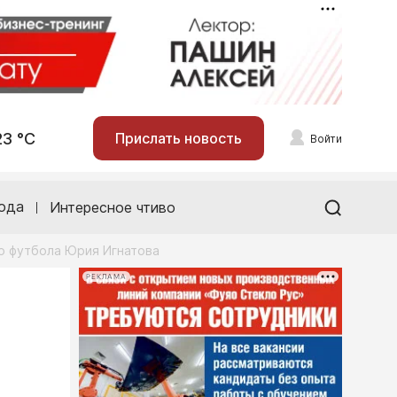
23 °С
Прислать новость
Войти
ода
Интересное чтиво
о футбола Юрия Игнатова
РЕКЛАМА