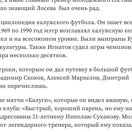
а ныне главный тренер молодежного состав
ошо знающий Лосева был очень рад.
циклопедия калужского футбола. Он знает все
1969 по 1990 год мэтр возглавлял калужскую к
мел и на всесоюзном уровне. Были выиграны К
культуры. Также Игнатов судил игры чемпион
яра несколько десятков.
игроки, которым он дал путевку в большой фут
ладимир Скоков, Алексей Маркелов, Дмитрий
 не перечислишь.
 матчи «Калуги», которые он видел вживую, 
 клуба: «Быстрый, хороший парень, но ему н
 адресованы 21-летнему Николаю Суханову. Мо
т легендарного тренера, который ему показал