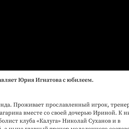
авляет Юрия Игнатова с юбилеем.
нда. Проживает прославленный игрок, трене
Гагарина вместе со своей дочерью Ириной. К н
олист клуба «Калуга» Николай Суханов и в