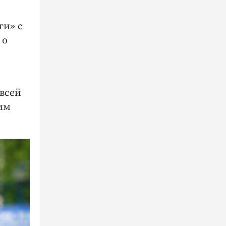
ги» с
 о
всей
ким