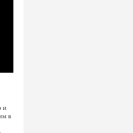
р и
им в