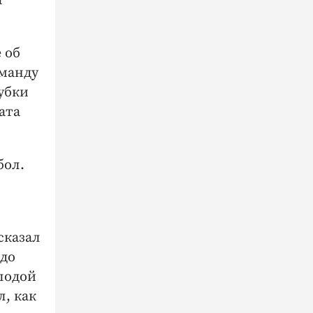
а
 об
оманду
убки
ата
бол.
сказал
адо
лодой
, как