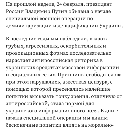
Интересное чтиво
На прошлой неделе, 24 февраля, президент
Клиника года
России Владимир Путин объявил о начале
специальной военной операции по
Бренд года
демилитаризации и денацификации Украины.
Работодатель года
В последние годы мы наблюдали, в каких
грубых, агрессивных, оскорбительных и
провокационных формах последовательно
нарастает антироссийская риторика в
украинских средствах массовой информации
и социальных сетях. Принципы свободы слова
при этом нарушались, а жесткая цензура, с
помощью которой пресекались малейшие
попытки высказать точку зрения, отличную от
антироссийской, стала нормой для
украинского информационного поля. В дни с
начала специальной операции мы видим
бесконечные попытки влиять на морально-