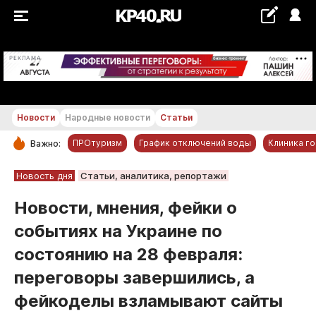
+27...+28 °С
РЕКЛАМА
Новости
Народные новости
Статьи
ПРОтуризм
График отключений воды
Клиника г
Важно:
РУБРИКИ
Новость дня
Статьи, аналитика, репортажи
Обнинск
Новости, мнения, фейки о
Новости компаний
событиях на Украине по
Статьи
состоянию на 28 февраля:
Народные новости
переговоры завершились, а
Авто и транспорт
фейкоделы взламывают сайты
Благоустройство