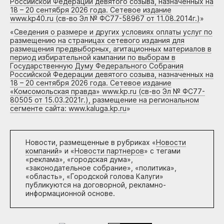
Российской Федерации девятого созыва, назначенных на
18 – 20 сентября 2026 года. Сетевое издание
www.kp40.ru (св-во Эл № ФС77-58967 от 11.08.2014г.)
»
«
Сведения о размере и других условиях оплаты услуг по
размещению на страницах сетевого издания для
размещения предвыборных, агитационных материалов в
период избирательной кампании по выборам в
Государственную Думу Федерального Собрания
Российской Федерации девятого созыва, назначенных на
18 – 20 сентября 2026 года. Сетевое издание
«Комсомольская правда» www.kp.ru (св-во Эл № ФС77-
80505 от 15.03.2021г.), размещение на региональном
сегменте сайта: www.kaluga.kp.ru
»
Новости, размещенные в рубриках «
Новости
компаний
» и «
Новости партнеров
» с тегами
«реклама», «городская дума»,
«законодательное собрание», «политика»,
«область», «Городской голова Калуги»
публикуются на договорной, рекламно-
информационной основе.