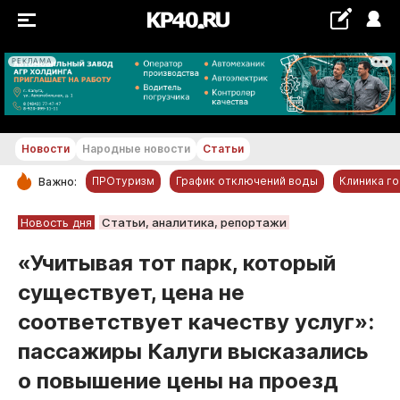
РЕКЛАМА
+23...+24 °С
Новости
Народные новости
Статьи
ПРОтуризм
График отключений воды
Клиника г
Важно:
РУБРИКИ
Новость дня
Статьи, аналитика, репортажи
Обнинск
«Учитывая тот парк, который
Новости компаний
существует, цена не
Статьи
соответствует качеству услуг»:
Народные новости
пассажиры Калуги высказались
Авто и транспорт
о повышение цены на проезд
Благоустройство