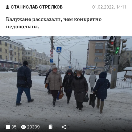
Криминал
СТАНИСЛАВ СТРЕЛКОВ
01.02.2022, 14:11
Культура
Калужане рассказали, чем конкретно
Недвижимость и ЖКХ
недовольны.
Образование
Общество
Погода
Праздники
Происшествия
Спорт
Экономика и бизнес
ПРОЕКТЫ
Блоги
Издания
Медиаперсона
35
20309