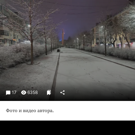
Криминал
Культура
Недвижимость и ЖКХ
Образование
Общество
Погода
Праздники
Происшествия
Спорт
Экономика и бизнес
17
6358
ПРОЕКТЫ
Блоги
Фото и видео автора.
Издания
Медиаперсона