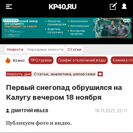
РЕКЛАМА
+24...+25 °С
Новости
Народные новости
Статьи
ПРОтуризм
График отключений воды
Клиника г
Важно:
РУБРИКИ
Новость дня
Статьи, аналитика, репортажи
Обнинск
Первый снегопад обрушился на
Новости компаний
Калугу вечером 18 ноября
Статьи
Народные новости
ДМИТРИЙ ИВЬЕВ
18.11.2021, 22:11
Авто и транспорт
Публикуем фото и видео.
Благоустройство