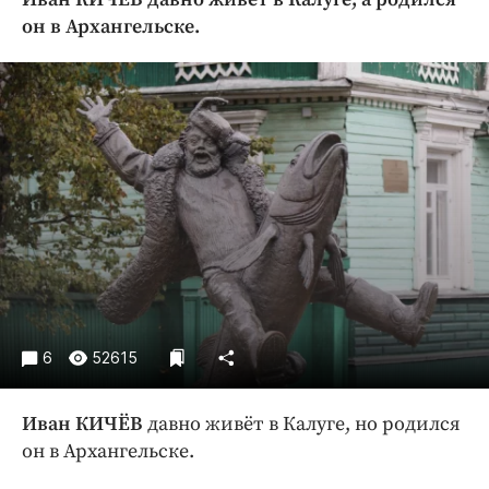
Криминал
он в Архангельске.
Культура
Недвижимость и ЖКХ
Образование
Общество
Погода
Праздники
Происшествия
Спорт
Экономика и бизнес
ПРОЕКТЫ
6
52615
Блоги
Иван КИЧЁВ
давно живёт в Калуге, но родился
Издания
он в Архангельске.
Медиаперсона