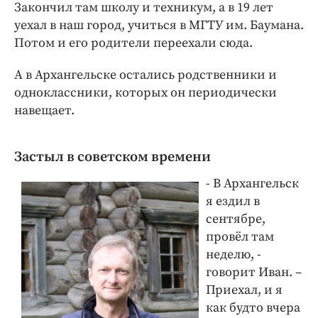
Интересное чтиво
Закончил там школу и техникум, а в 19 лет
уехал в наш город, учиться в МГТУ им. Баумана.
Клиника года
Потом и его родители переехали сюда.
Бренд года
Работодатель года
А в Архангельске остались родственники и
одноклассники, которых он периодически
навещает.
Застыл в советском времени
- В Архангельск
я ездил в
сентябре,
провёл там
неделю, -
говорит Иван. –
Приехал, и я
как будто вчера