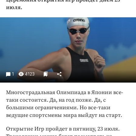
Криминал
июля.
Культура
Недвижимость и ЖКХ
Образование
Общество
Погода
Праздники
Происшествия
1
4123
Спорт
Экономика и бизнес
Многострадальная Олимпиада в Японии все-
ПРОЕКТЫ
таки состоится. Да, на год позже. Да, с
большими ограничениями. Но все-таки
Блоги
ведущие спортсмены мира выйдут на старт.
Издания
Открытие Игр пройдет в пятницу, 23 июля.
Медиаперсона