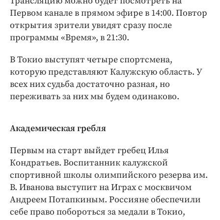
Трансляцию можно будет посмотреть на
Интересное чтиво
Первом канале в прямом эфире в 14:00. Повтор
Клиника года
открытия зрители увидят сразу после
Бренд года
программы «Время», в 21:30.
Работодатель года
В Токио выступят четыре спортсмена,
которую представляют Калужскую область. У
всех них судьба достаточно разная, но
переживать за них мы будем одинаково.
Академическая гребля
Первым на старт выйдет гребец Илья
Кондратьев. Воспитанник калужской
спортивной школы олимпийского резерва им.
В. Иванова выступит на Играх с москвичом
Андреем Потапкиным. Россияне обеспечили
себе право побороться за медали в Токио,