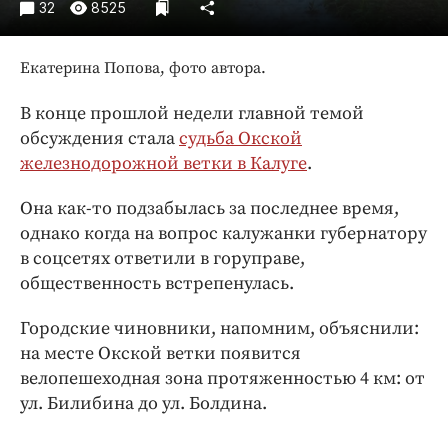
Интересное чтиво
32
8525
Клиника года
Бренд года
Екатерина Попова, фото автора.
Работодатель года
В конце прошлой недели главной темой
обсуждения стала
судьба Окской
железнодорожной ветки в Калуге
.
Она как-то подзабылась за последнее время,
однако когда на вопрос калужанки губернатору
в соцсетях ответили в горуправе,
общественность встрепенулась.
Городские чиновники, напомним, объяснили:
на месте Окской ветки появится
велопешеходная зона протяженностью 4 км: от
ул. Билибина до ул. Болдина.