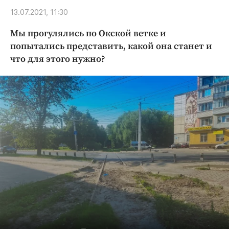
Криминал
13.07.2021, 11:30
Культура
Мы прогулялись по Окской ветке и
Недвижимость и ЖКХ
попытались представить, какой она станет и
Образование
что для этого нужно?
Общество
Погода
Праздники
Происшествия
Спорт
Экономика и бизнес
ПРОЕКТЫ
Блоги
Издания
Медиаперсона