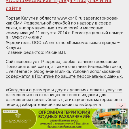
«Комсомольская правда - Калуга» и на
сайте
Портал Калуги и области www.kp40.ru зарегистрирован
как СМИ Федеральной службой по надзору в сфере
связи, информационных технологий и массовых
коммуникаций 11 августа 2014 г. Регистрационный номер:
Эл №ФС77-58967
Учредитель: ООО «Агентство «Комсомольская правда –
Калуга»
Главный редактор: Ивкин В.П.
Сайт использует IP адреса, cookie, данные геолокации
Пользователей сайта, а также счетчики Яндекс.Метрика,
Liveinternet и Google-анатилика. Условия использования
содержатся в Политике по защите персональных данных.
«
Сведения о размере и других условиях оплаты услуг по
размещению на страницах сетевого издания для
размещения предвыборных, агитационных материалов в
период избирательной кампании по выборам в
Государственную Думу Федерального Собрания
РЕКЛАМА
Российской Федерации девятого созыва, назначенных на
18 – 20 сентября 2026 года. Сетевое издание
www.kp40.ru (св-во Эл № ФС77-58967 от 11.08.2014г.)
»