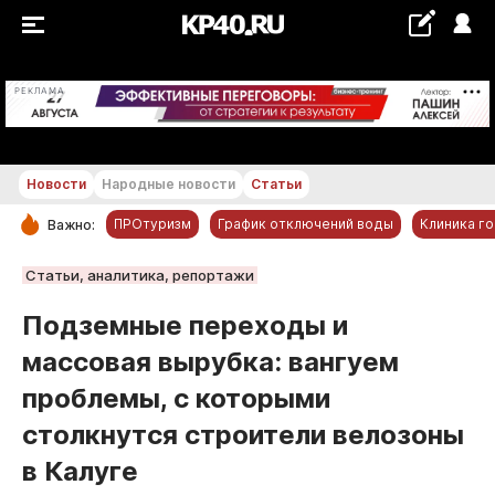
+20...+21 °С
РЕКЛАМА
Новости
Народные новости
Статьи
ПРОтуризм
График отключений воды
Клиника г
Важно:
РУБРИКИ
Статьи, аналитика, репортажи
Обнинск
Подземные переходы и
Новости компаний
массовая вырубка: вангуем
Статьи
проблемы, с которыми
Народные новости
столкнутся строители велозоны
Авто и транспорт
в Калуге
Благоустройство