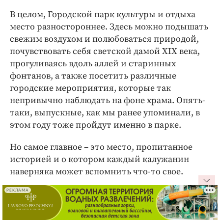
В целом, Городской парк культуры и отдыха
место разностороннее. Здесь можно подышать
свежим воздухом и полюбоваться природой,
почувствовать себя светской дамой ХIХ века,
прогуливаясь вдоль аллей и старинных
фонтанов, а также посетить различные
городские мероприятия, которые так
непривычно наблюдать на фоне храма. Опять-
таки, выпускные, как мы ранее упоминали, в
этом году тоже пройдут именно в парке.
Но самое главное – это место, пропитанное
историей и о котором каждый калужанин
наверняка может вспомнить что-то свое.
Есть что рассказать интересного о парке?
РЕКЛАМА
Пишите в комментариях!