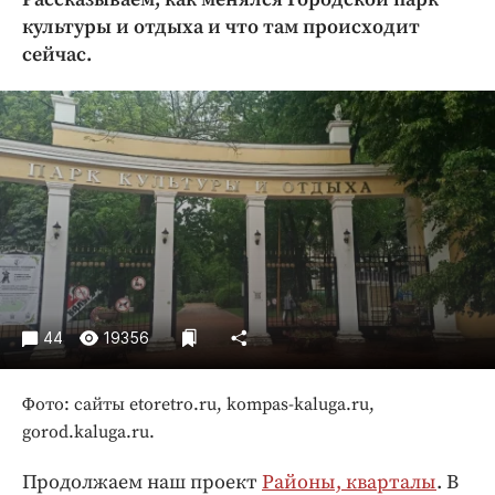
Криминал
культуры и отдыха и что там происходит
Культура
сейчас.
Недвижимость и ЖКХ
Образование
Общество
Погода
Праздники
Происшествия
Спорт
Экономика и бизнес
44
19356
ПРОЕКТЫ
Блоги
Фото: сайты etoretro.ru, kompas-kaluga.ru,
gorod.kaluga.ru.
Издания
Медиаперсона
Продолжаем наш проект
Районы, кварталы
. В