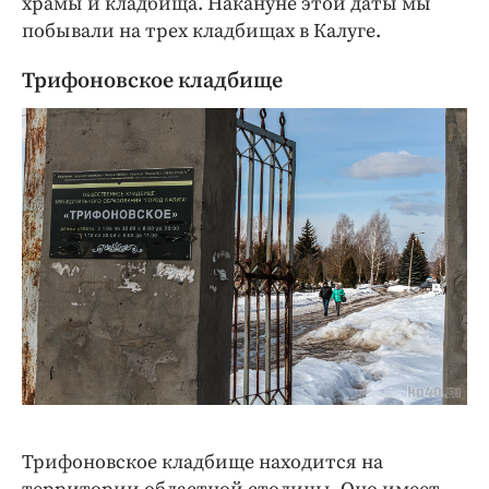
храмы и кладбища. Накануне этой даты мы
Интересное чтиво
побывали на трех кладбищах в Калуге.
Клиника года
Бренд года
Трифоновское кладбище
Работодатель года
Трифоновское кладбище находится на