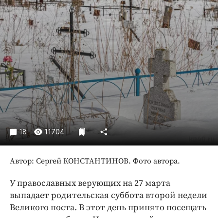
Криминал
Культура
Недвижимость и ЖКХ
Образование
Общество
Погода
Праздники
Происшествия
Спорт
18
11704
Экономика и бизнес
ПРОЕКТЫ
Автор: Сергей КОНСТАНТИНОВ. Фото автора.
Блоги
У православных верующих на 27 марта
Издания
выпадает родительская суббота второй недели
Медиаперсона
Великого поста. В этот день принято посещать