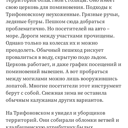
территории областной столицы. Оно имеет
свою церковь для поминовения. Подходы к
Трифоновскому неухоженные. Грязные ручьи,
ледяные бугры. Пешком сюда добраться
проблематично. Но посетителей на авто –
море. Дороги между участками прочищены.
Однако только на колесах их и можно
преодолеть. Обычный пешеход рискует
провалиться в воду, скрытую подо льдом.
Церковь работает, и даже график посещений и
поминовений вывешен. А вот пробраться
между могилами можно лишь вооружившись
лопатой. Многие посетители этот инструмент
берут с собой. Снежная зима не оставила
обычным калужанам других вариантов.
На Трифоновском я увидел и уборщиков
территорий. Они собирали обломки ветвей и
кладбищенскую атрибутику былых