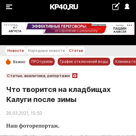
+19...+20 °С
РЕКЛАМА
Новости
Народные новости
Статьи
ПРОтуризм
График отключений воды
Клиника г
Важно:
РУБРИКИ
Статьи, аналитика, репортажи
Обнинск
Что творится на кладбищах
Новости компаний
Калуги после зимы
Статьи
Народные новости
26.03.2021, 15:50
Авто и транспорт
Наш фоторепортаж.
Благоустройство