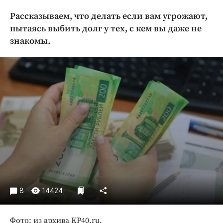
Криминал
Рассказываем, что делать если вам угрожают,
Культура
пытаясь выбить долг у тех, с кем вы даже не
Недвижимость и ЖКХ
знакомы.
Образование
Общество
Погода
Праздники
Происшествия
Спорт
Экономика и бизнес
ПРОЕКТЫ
Блоги
8
14424
Издания
Медиаперсона
Фото: из архива KP40.ru.