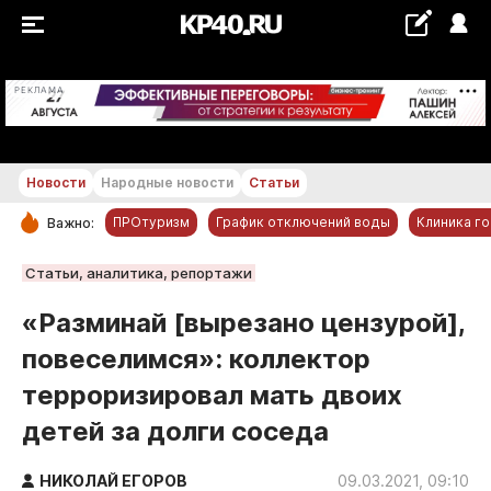
+20...+21 °С
РЕКЛАМА
Новости
Народные новости
Статьи
ПРОтуризм
График отключений воды
Клиника г
Важно:
РУБРИКИ
Статьи, аналитика, репортажи
Обнинск
«Разминай [вырезано цензурой],
Новости компаний
повеселимся»: коллектор
Статьи
терроризировал мать двоих
Народные новости
детей за долги соседа
Авто и транспорт
Благоустройство
НИКОЛАЙ ЕГОРОВ
09.03.2021, 09:10