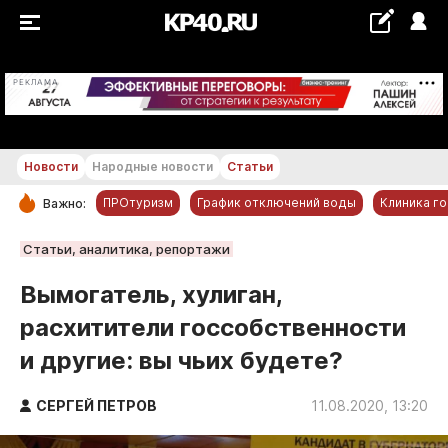
+25...+26 °С
РЕКЛАМА
Новости
Народные новости
Статьи
ПРОтуризм
График отключений воды
Клиника г
Важно:
РУБРИКИ
Статьи, аналитика, репортажи
Обнинск
Вымогатель, хулиган,
Новости компаний
расхитители госсобственности
Статьи
и другие: вы чьих будете?
Народные новости
Авто и транспорт
СЕРГЕЙ ПЕТРОВ
11.08.2020, 13:20
Благоустройство