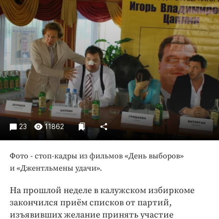
Криминал
Культура
Недвижимость и ЖКХ
Образование
Общество
Погода
Праздники
Происшествия
Спорт
23
11862
Экономика и бизнес
Фото - стоп-­кадры из фильмов «День выборов»
ПРОЕКТЫ
и «Джентльмены удачи».
Блоги
На прошлой неделе в калужском избиркоме
Издания
закончился приём списков от партий,
Медиаперсона
изъявивших желание принять участие