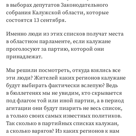
Интересное чтиво
в выборах депутатов Законодательного
Клиника года
собрания Калужской области, которые
состоятся 13 сентября.
Бренд года
Работодатель года
Именно люди из этих списков получат места
в областном парламенте, если калужане
проголосуют за партию, которой они
принадлежат.
Мы решили посмотреть, откуда взялись все
эти люди? Жителей каких регионов калужане
будут выбирать фактически вслепую? Ведь
в бюллетенях мы не увидим, кто скрывается
под флагом той или иной партии, а в период
агитации они будут пиарить не весь список,
а только своих самых известных политиков.
Так сколько в партийных списках калужан,
а сколько варягов? Из каких регионов к нам