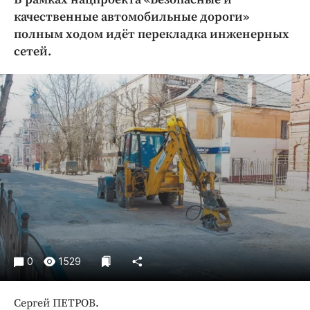
Криминал
качественные автомобильные дороги»
Культура
полным ходом идёт перекладка инженерных
сетей.
Недвижимость и ЖКХ
Образование
Общество
Погода
Праздники
Происшествия
Спорт
Экономика и бизнес
ПРОЕКТЫ
Блоги
0
1529
Издания
Медиаперсона
Сергей ПЕТРОВ.