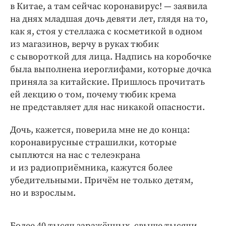
Интересное чтиво
в Китае, а там сейчас коронавирус! — ​заявила
Клиника года
на днях младшая дочь девяти лет, глядя на то,
как я, стоя у стеллажа с косметикой в одном
Бренд года
из магазинов, верчу в руках тюбик
Работодатель года
с сывороткой для лица. Надпись на коробочке
была выполнена иероглифами, которые дочка
приняла за китайские. Пришлось прочитать
ей лекцию о том, почему тюбик крема
не представляет для нас никакой опасности.
Дочь, кажется, поверила мне не до конца:
коронавирусные страшилки, которые
сыплются на нас с телеэкрана
и из радиоприёмника, кажутся более
убедительными. Причём не только детям,
но и взрослым.
Более 40 тысяч заражённых, свыше тысячи