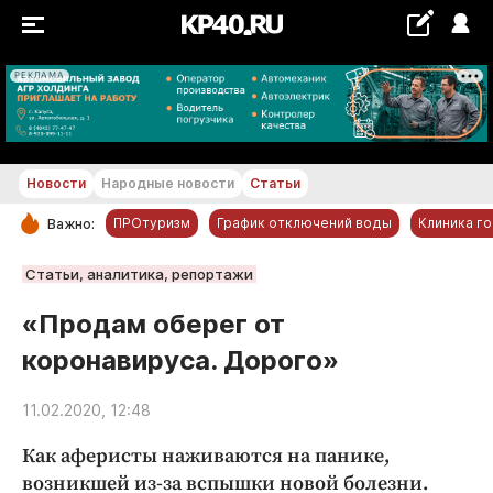
РЕКЛАМА
+18...+19 °С
Новости
Народные новости
Статьи
ПРОтуризм
График отключений воды
Клиника г
Важно:
РУБРИКИ
Статьи, аналитика, репортажи
Обнинск
«Продам оберег от
Новости компаний
коронавируса. Дорого»
Статьи
Народные новости
11.02.2020, 12:48
Авто и транспорт
Как аферисты наживаются на панике,
Благоустройство
возникшей из-­за вспышки новой болезни.