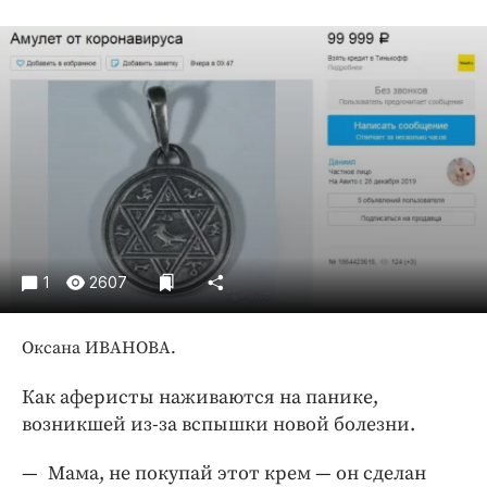
Криминал
Культура
Недвижимость и ЖКХ
Образование
Общество
Погода
Праздники
Происшествия
Спорт
1
2607
Экономика и бизнес
Оксана ИВАНОВА.
ПРОЕКТЫ
Блоги
Как аферисты наживаются на панике,
возникшей из-­за вспышки новой болезни.
Издания
Медиаперсона
— Мама, не покупай этот крем — ​он сделан