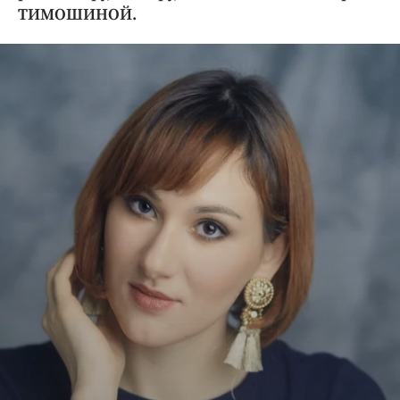
Криминал
ТИМОШИНОЙ.
Культура
Недвижимость и ЖКХ
Образование
Общество
Погода
Праздники
Происшествия
Спорт
Экономика и бизнес
ПРОЕКТЫ
Блоги
Издания
Медиаперсона