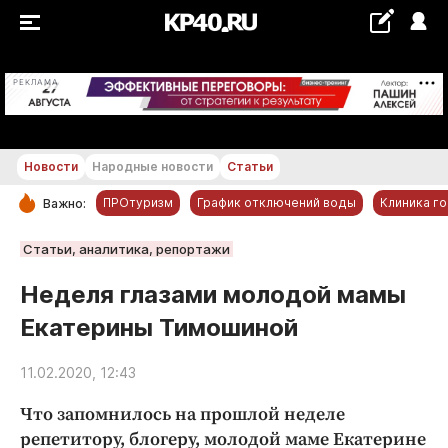
+21...+22 °С
РЕКЛАМА
Новости
Народные новости
Статьи
ПРОтуризм
График отключений воды
Клиника г
Важно:
РУБРИКИ
Статьи, аналитика, репортажи
Обнинск
Неделя глазами молодой мамы
Новости компаний
Екатерины Тимошиной
Статьи
Народные новости
11.02.2020, 12:43
Авто и транспорт
Что запомнилось на прошлой неделе
Благоустройство
репетитору, блогеру, молодой маме Екатерине