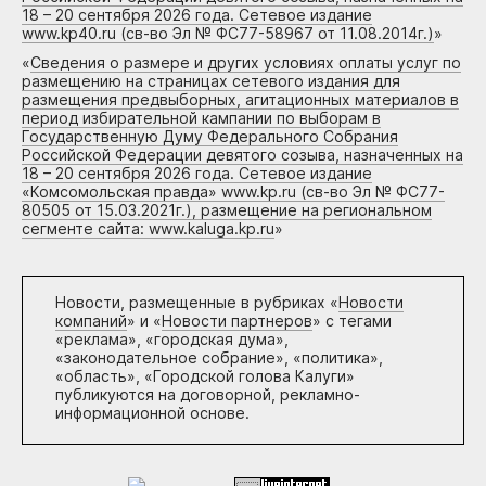
18 – 20 сентября 2026 года. Сетевое издание
www.kp40.ru (св-во Эл № ФС77-58967 от 11.08.2014г.)
»
«
Сведения о размере и других условиях оплаты услуг по
размещению на страницах сетевого издания для
размещения предвыборных, агитационных материалов в
период избирательной кампании по выборам в
Государственную Думу Федерального Собрания
Российской Федерации девятого созыва, назначенных на
18 – 20 сентября 2026 года. Сетевое издание
«Комсомольская правда» www.kp.ru (св-во Эл № ФС77-
80505 от 15.03.2021г.), размещение на региональном
сегменте сайта: www.kaluga.kp.ru
»
Новости, размещенные в рубриках «
Новости
компаний
» и «
Новости партнеров
» с тегами
«реклама», «городская дума»,
«законодательное собрание», «политика»,
«область», «Городской голова Калуги»
публикуются на договорной, рекламно-
информационной основе.