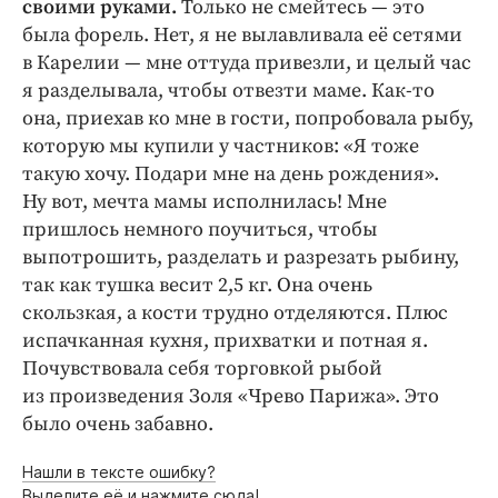
своими руками.
Только не смейтесь — это
была форель. Нет, я не вылавливала её сетями
в Карелии — мне оттуда привезли, и целый час
я разделывала, чтобы отвезти маме. Как-то
она, приехав ко мне в гости, попробовала рыбу,
которую мы купили у частников: «Я тоже
такую хочу. Подари мне на день рождения».
Ну вот, мечта мамы исполнилась! Мне
пришлось немного поучиться, чтобы
выпотрошить, разделать и разрезать рыбину,
так как тушка весит 2,5 кг. Она очень
скользкая, а кости трудно отделяются. Плюс
испачканная кухня, прихватки и потная я.
Почувствовала себя торговкой рыбой
из произведения Золя «Чрево Парижа». Это
было очень забавно.
Нашли в тексте ошибку?
Выделите её и нажмите сюда!