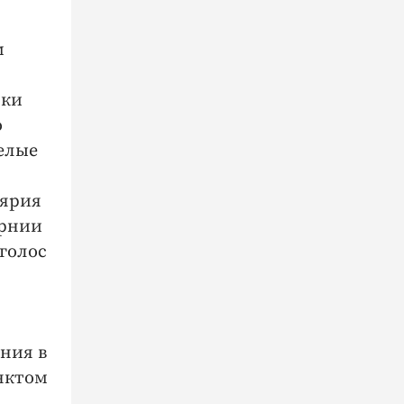
м
ики
о
елые
лярия
ернии
 голос
ания в
нктом