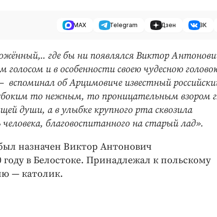
MAX
Telegram
Дзен
ВК
ожённый,.. где бы ни появлялся Виктор Антонови
 голосом и в особенности своею чудесною голово
 вспоминал об Арцимовиче известный российски
лубоким то нежным, то проницательным взором г
ей души, а в улыбке крупного рта сквозила
человека, благовоспитанного на старый лад».
 был назначен Виктор Антонович
 году в Белостоке. Принадлежал к польскому
ию — католик.