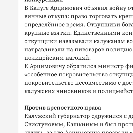
В Калуге Арцимович объявил войну о
винные откупа: ​право торговать кр
определённое время. Откупщики бог
крупные взятки. Единственными ко
откупщики навязывали калужанам вод
натравливали на пивоваров полицию
полицейским нагоняй.
К Арцимовичу обратился министр фи
«особенное покровительство откупщи
покровительство несовместимо с дос
калужских чиновников и полицмейсте
Против крепостного права
Калужский губернатор сдружился с 
Свистуновым, Кашкиным и был проти
судить, за это Арцимовича прозвали