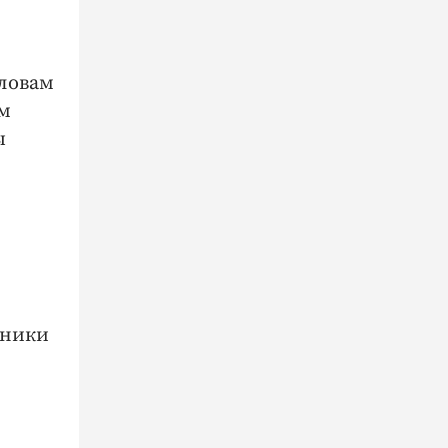
словам
им
ы
вники