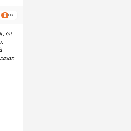
ОК
ч, он
ю,
й
лазах