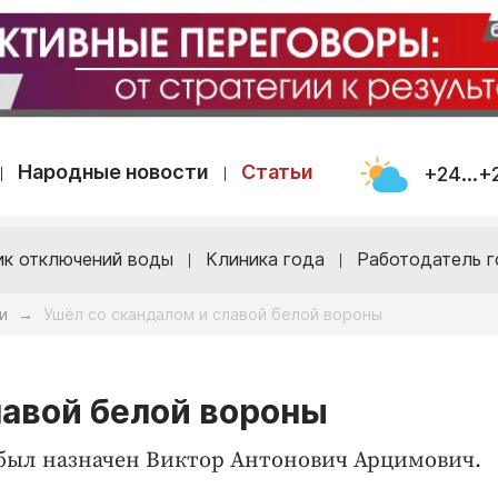
Народные новости
Статьи
+24...+
ик отключений воды
Клиника года
Работодатель г
и
Ушёл со скандалом и славой белой вороны
→
лавой белой вороны
 был назначен Виктор Антонович Арцимович.