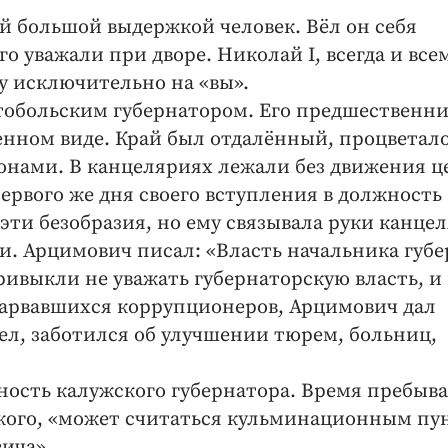
 большой выдержкой человек. Вёл он себя
го уважали при дворе. Николай I, всегда и все
у исключительно на «вы».
 тобольским губернатором. Его предшественн
енном виде. Край был отдалённый, процветал
онами. В канцеляриях лежали без движения ц
первого же дня своего вступления в должность
эти безобразия, но ему связывала руки канце
и. Арцимович писал: «Власть начальника губ
ривыкли не уважать губернаторскую власть, и
 зарвавшихся коррупционеров, Арцимович дал
л, заботился об улучшении тюрем, больниц,
жность калужского губернатора. Время пребыв
кого, «может считаться кульминационным пу
ича».