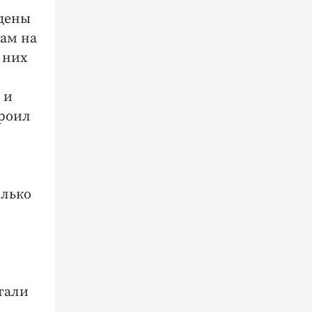
едены
ам на
 них
 и
троил
олько
тали