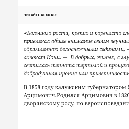
ЧИТАЙТЕ KP40.RU:
«Большого роста, крепко и коренасто сл
привлекал общее внимание своим звучным
обрамлённою белоснежными сединами, —
адвокат Кони. — В добрых, живых, с г
светилась теплота терпимой и прощающ
добродушная ирония или приветливость 
В 1858 году калужским губернатором
Арцимович.Родился Арцимович в 1820
дворянскому роду, по вероисповедан