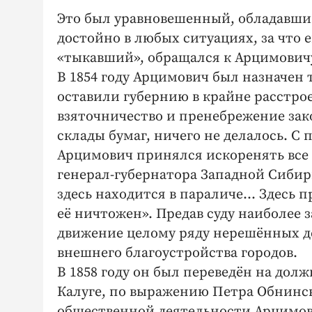
Это был уравновешенный, обладавший
достойно в любых ситуациях, за что е
«тыкавший», обращался к Арцимович
В 1854 году Арцимович был назначен
оставили губернию в крайне расстро
взяточничество и пренебрежение зак
склады бумаг, ничего не делалось. С 
Арцимович принялся искоренять все 
генерал-губернатора Западной Сибир
здесь находится в параличе… Здесь п
её ничтожен». Предав суду наиболее
движение целому ряду нерешённых де
внешнего благоустройства городов.
В 1858 году он был переведён на дол
Калуге, по выражению Петра Обнинс
общественной деятельности Арцимов