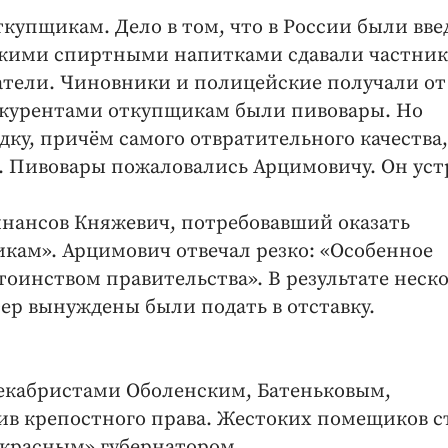
ткупщикам. Дело в том, что в России были вв
епкими спиртными напитками сдавали частник
атели. Чиновники и полицейские получали от
нкурентами откупщикам были пивовары. Но
ку, причём самого отвратительного качества,
. Пивовары пожаловались Арцимовичу. Он ус
нансов Княжевич, потребовавший оказать
кам». Арцимович отвечал резко: «Особенное
тоинством правительства». В результате неск
р вынуждены были подать в отставку.
декабристами Оболенским, Батеньковым,
в крепостного права. Жестоких помещиков с
 «красным» губернатором.