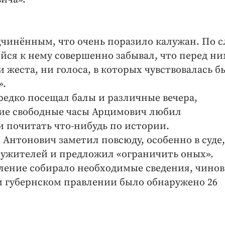
чинённым, что очень поразило калужан. По 
ся к нему совершенно забывал, что перед н
и жеста, ни голоса, в которых чувствовалась б
».
редко посещал балы и различные вечера,
дкие свободные часы Арцимович любил
и почитать что-нибудь по истории.
Антонович заметил повсюду, особенно в суде,
лужителей и предложил «ограничить оных».
вление собирало необходимые сведения, чино
м губернском правлении было обнаружено 26