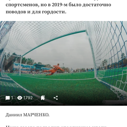
Криминал
спортсменов, но в 2019-м было достаточно
поводов и для гордости.
Культура
Недвижимость и ЖКХ
Образование
Общество
Погода
Праздники
Происшествия
Спорт
Экономика и бизнес
ПРОЕКТЫ
1
1792
Блоги
Издания
Даниил МАРЧЕНКО.
Медиаперсона