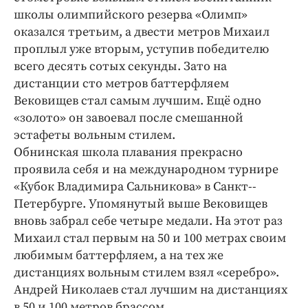
школы олимпийского резерва «Олимп»
оказался третьим, а двести метров Михаил
проплыл уже вторым, уступив победителю
всего десять сотых секунды. Зато на
дистанции сто метров баттерфляем
Вековищев стал самым лучшим. Ещё одно
«золото» он завоевал после смешанной
эстафеты вольным стилем.
Обнинская школа плавания прекрасно
проявила себя и на международном турнире
«Кубок Владимира Сальникова» в Санкт-­
Петербурге. Упомянутый выше Вековищев
вновь забрал себе четыре медали. На этот раз
Михаил стал первым на 50 и 100 метрах своим
любимым баттерфляем, а на тех же
дистанциях вольным стилем взял «серебро».
Андрей Николаев стал лучшим на дистанциях
в 50 и 100 метров брассом.