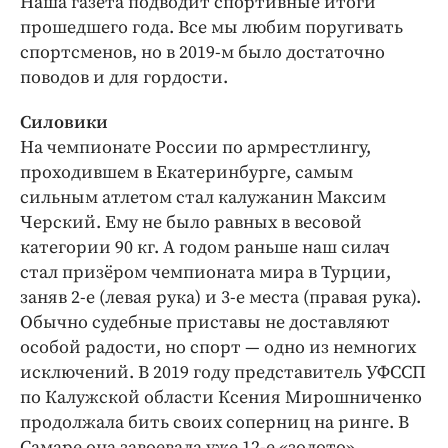
Наша газета подводит спортивные итоги
Интересное чтиво
прошедшего года. Все мы любим поругивать
Клиника года
спортсменов, но в 2019-м было достаточно
Бренд года
поводов и для гордости.
Работодатель года
Силовики
На чемпионате России по армрестлингу,
проходившем в Екатеринбурге, самым
сильным атлетом стал калужанин Максим
Черский. Ему не было равных в весовой
категории 90 кг. А годом раньше наш силач
стал призёром чемпионата мира в Турции,
заняв 2-е (левая рука) и 3-е места (правая рука).
Обычно судебные приставы не доставляют
особой радости, но спорт — ​одно из немногих
исключений. В 2019 году представитель УФССП
по Калужской области Ксения Мирошниченко
продолжала бить своих соперниц на ринге. В
Самаре она завоевала уже 12-е «золото»