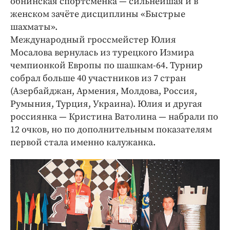
обнинская с­портсменка — сильнейшая и в
женском зачёте дисциплины «Быстрые
шахматы».
Международный гроссмейстер Юлия
Мосалова вернулась из турецкого ­Измира
чемпионкой Европы по шашкам‑64. Турнир
собрал больше 40 участников из 7 стран
(Азербайджан, ­Армения, Молдова, Россия,
Румыния, Турция, Украина). Юлия и другая
россиянка — ​Кристина Ватолина — ​набрали по
12 очков, но по дополнительным показателям
первой стала именно ­калужанка.