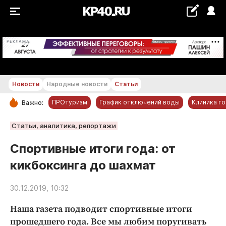
+29...+30 °С
РЕКЛАМА
Новости
Народные новости
Статьи
ПРОтуризм
График отключений воды
Клиника г
Важно:
РУБРИКИ
Статьи, аналитика, репортажи
Обнинск
Спортивные итоги года: от
Новости компаний
кикбоксинга до шахмат
Статьи
Народные новости
30.12.2019, 10:32
Авто и транспорт
Наша газета подводит спортивные итоги
Благоустройство
прошедшего года. Все мы любим поругивать