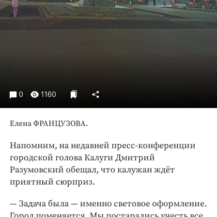
Интересное чтиво
Клиника года
Бренд года
Работодатель года
0
1160
Елена ФРАНЦУЗОВА.
Напомним, на недавней пресс-конференции
городской голова Калуги Дмитрий
Разумовский обещал, что калужан ждёт
приятный сюрприз.
— Задача была — именно световое оформление.
Город поменяется. Мы постарались учесть все