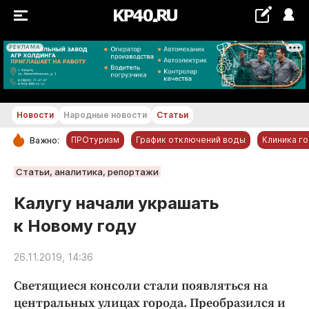
РЕКЛАМА
+19...+20 °С
Новости
Народные новости
Статьи
ПРОтуризм
График отключений воды
Клиника г
Важно:
РУБРИКИ
Статьи, аналитика, репортажи
Обнинск
Калугу начали украшать
Новости компаний
к Новому году
Статьи
Народные новости
26.11.2019, 14:36
Авто и транспорт
Светящиеся консоли стали появляться на
Благоустройство
центральных улицах города. Преобразился и