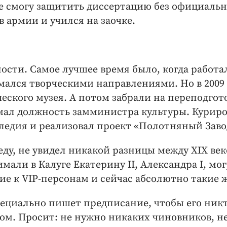
не смогу защитить диссертацию без официальн
 армии и учился на заочке.
сти. Самое лучшее время было, когда работа
мался творческими направлениями. Но в 2009 
еского музея. А потом забрали на переподгот
имал должность замминистра культуры. Курир
ледия и реализовал проект «Полотняный Заво
ду, не увидел никакой разницы между ХIХ ве
али в Калуге Екатерину II, Александра I, мог
ние к VIP‑персонам и сейчас абсолютно такие ж
ециально пишет предписание, чтобы его ник
зом. Просит: не нужно никаких чиновников, не