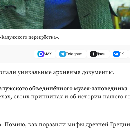
«Калужского перекрёстка».
MAX
Telegram
Дзен
ВК
 попали уникальные архивные документы.
алужского объединённого музея-­заповедника
ехах, своих принципах и об истории нашего г
а. Помню, как поразили мифы древней Греции