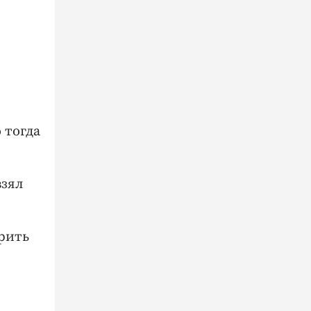
 тогда
взял
ерить