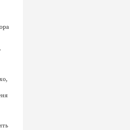
ора
ь
хо,
еня
ить