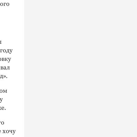
ого
л
году
овку
овал
д».
ком
у
е.
то
 хочу