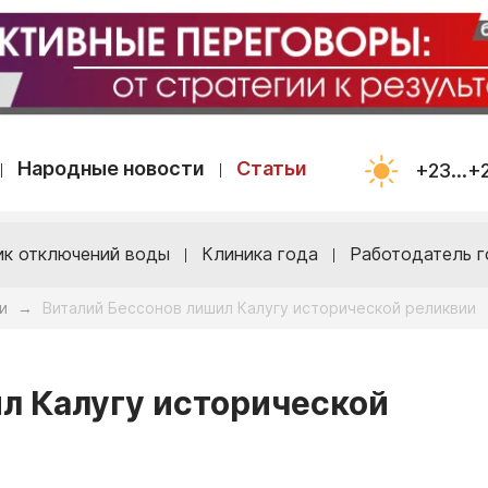
Народные новости
Статьи
+23...+
ик отключений воды
Клиника года
Работодатель г
и
Виталий Бессонов лишил Калугу исторической реликвии
→
л Калугу исторической