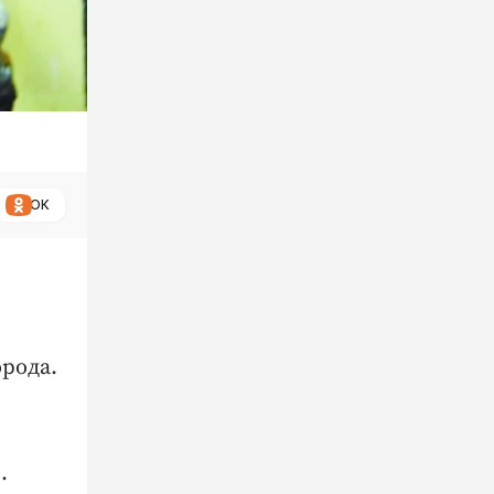
ОК
орода.
.