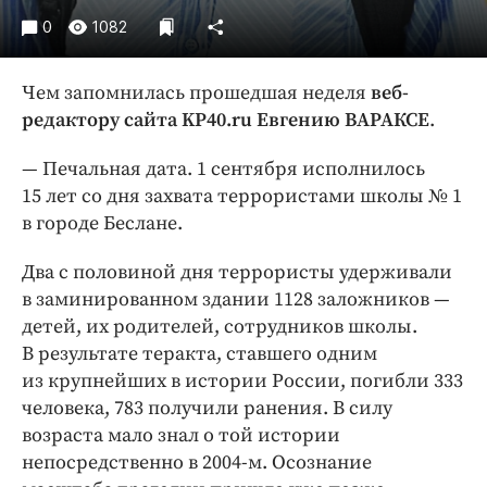
Интересное чтиво
0
1082
Клиника года
Бренд года
Чем запомнилась прошедшая неделя
веб-
Работодатель года
редактору сайта KP40.ru Евгению ВАРАКСЕ
.
— Печальная дата. 1 сентября исполнилось
15 лет со дня захвата террористами школы № 1
в городе Беслане.
Два с половиной дня террористы удерживали
в заминированном здании 1128 заложников — ​
детей, их родителей, сотрудников школы.
В результате теракта, ставшего одним
из крупнейших в истории России, погибли 333
человека, 783 получили ранения. В силу
возраста мало знал о той истории
непосредственно в 2004-м. Осознание