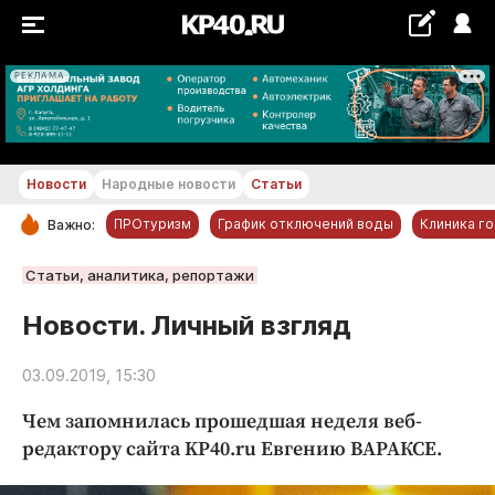
РЕКЛАМА
+29...+30 °С
Новости
Народные новости
Статьи
ПРОтуризм
График отключений воды
Клиника г
Важно:
РУБРИКИ
Статьи, аналитика, репортажи
Обнинск
Новости. Личный взгляд
Новости компаний
03.09.2019, 15:30
Статьи
Народные новости
Чем запомнилась прошедшая неделя веб-
Авто и транспорт
редактору сайта KP40.ru Евгению ВАРАКСЕ.
Благоустройство