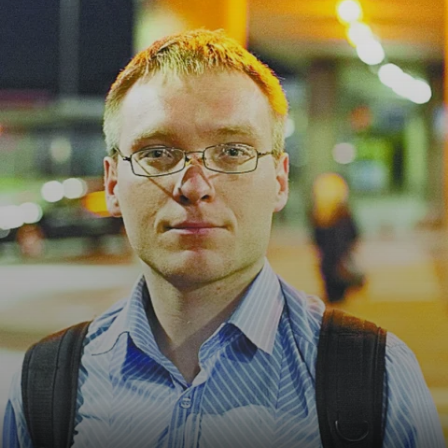
Криминал
Культура
Недвижимость и ЖКХ
Образование
Общество
Погода
Праздники
Происшествия
Спорт
Экономика и бизнес
ПРОЕКТЫ
Блоги
Издания
Медиаперсона